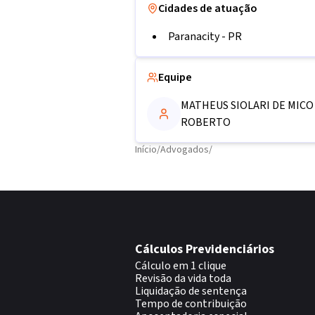
Cidades de atuação
Paranacity
-
PR
Equipe
MATHEUS SIOLARI DE MICO
ROBERTO
Início
/
Advogados
/
Cálculos Previdenciários
Cálculo em 1 clique
Revisão da vida toda
Liquidação de sentença
Tempo de contribuição