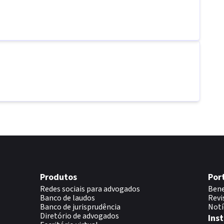
Produtos
Por
Redes sociais para advogados
Bene
Banco de laudos
Revi
Banco de jurisprudência
Notí
Diretório de advogados
Inst