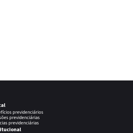
tal
fícios previdenciários
sões previdenciárias
cias previdenciárias
itucional