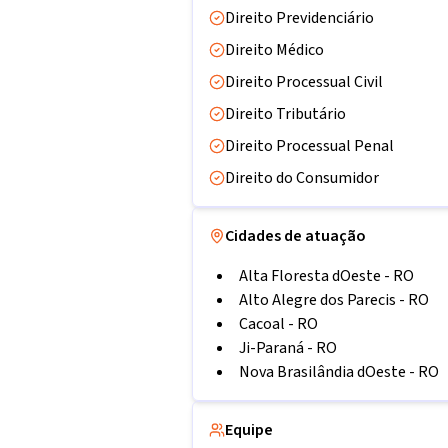
Direito Previdenciário
Direito Médico
Direito Processual Civil
Direito Tributário
Direito Processual Penal
Direito do Consumidor
Cidades de atuação
Alta Floresta dOeste
-
RO
Alto Alegre dos Parecis
-
RO
Cacoal
-
RO
Ji-Paraná
-
RO
Nova Brasilândia dOeste
-
RO
Equipe