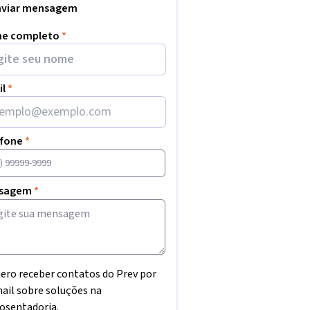
nviar mensagem
e completo
*
il
*
efone
*
sagem
*
ero receber contatos do Prev por
ail sobre soluções na
osentadoria.