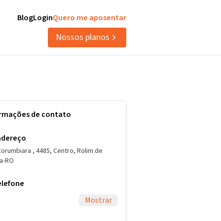
Blog
Login
Quero me aposentar
Nossos planos
ormações de contato
ndereço
Corumbiara
,
4485
,
Centro
,
Rolim de
a
-
RO
elefone
Mostrar