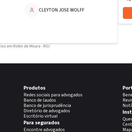
CLEYTON JOSE WOLFF
ios em Rolim de Moura - RO
/
Produtos
Por
Redes sociais para advogados
Bene
Banco de laudos
Revi
Banco de jurisprudência
Notí
Diretório de advogados
Inst
Escritório virtual
Que
Para segurados
Cent
Encontre advogados
Map