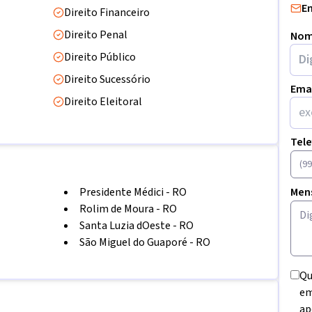
E
Direito Financeiro
Direito Penal
Nom
Direito Público
Direito Sucessório
Ema
Direito Eleitoral
Tel
Presidente Médici
-
RO
Men
Rolim de Moura
-
RO
Santa Luzia dOeste
-
RO
São Miguel do Guaporé
-
RO
Qu
em
ap