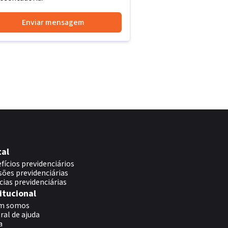
Enviar mensagem
tal
fícios previdenciários
sões previdenciárias
cias previdenciárias
itucional
m somos
ral de ajuda
a