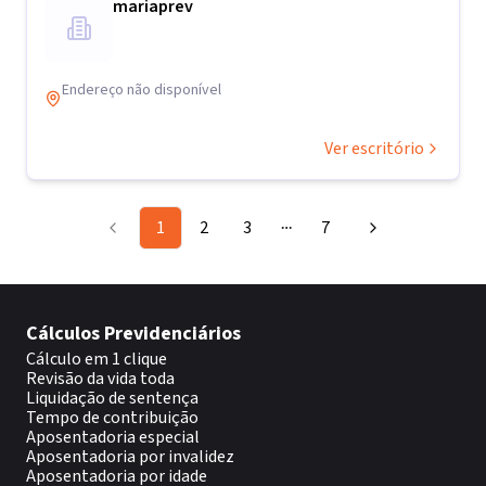
mariaprev
Endereço não disponível
Ver escritório
1
2
3
7
More pages
Cálculos Previdenciários
Cálculo em 1 clique
Revisão da vida toda
Liquidação de sentença
Tempo de contribuição
Aposentadoria especial
Aposentadoria por invalidez
Aposentadoria por idade