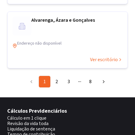
Alvarenga, Ázara e Gonçalves
Endereço não disponível
Ver escritório
1
2
3
8
More pages
Cálculos Previdenciários
Cálculo em 1 clique
Revisão da vida toda
Liquidação de sentença
Tempo de contribuição