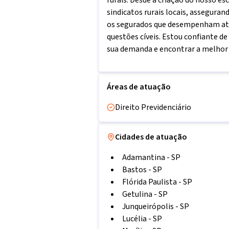
rurais. Desde a criação do nosso e
sindicatos rurais locais, assegura
os segurados que desempenham at
questões cíveis. Estou confiante de
sua demanda e encontrar a melhor 
Áreas de atuação
Direito Previdenciário
Cidades de atuação
Adamantina
-
SP
Bastos
-
SP
Flórida Paulista
-
SP
Getulina
-
SP
Junqueirópolis
-
SP
Lucélia
-
SP