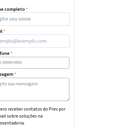
e completo
*
il
*
efone
*
sagem
*
ero receber contatos do Prev por
ail sobre soluções na
osentadoria.