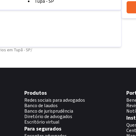
Tupã
-
SP
ios em Tupã - SP
/
Produtos
Por
Redes sociais para advogados
Bene
Banco de laudos
Revi
Banco de jurisprudência
Notí
Diretório de advogados
Inst
Escritório virtual
Que
Para segurados
Cent