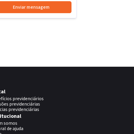
Enviar mensagem
tal
fícios previdenciários
sões previdenciárias
cias previdenciárias
itucional
m somos
ral de ajuda