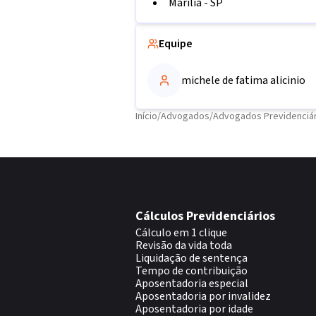
Marília
-
SP
Equipe
michele de fatima alicinio
Início
/
Advogados
/
Advogados Previdenciár
Cálculos Previdenciários
Cálculo em 1 clique
Revisão da vida toda
Liquidação de sentença
Tempo de contribuição
Aposentadoria especial
Aposentadoria por invalidez
Aposentadoria por idade