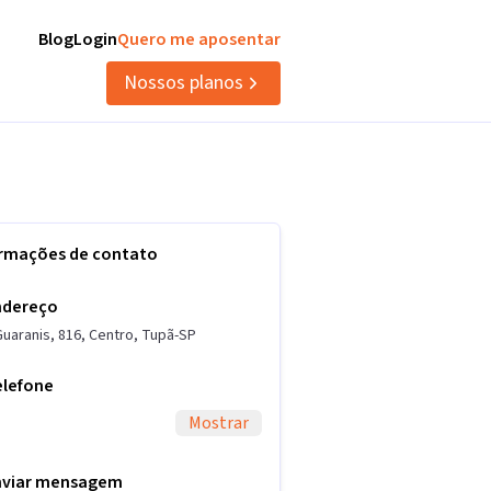
Blog
Login
Quero me aposentar
Nossos planos
ormações de contato
ndereço
Guaranis
,
816
,
Centro
,
Tupã
-
SP
elefone
Mostrar
nviar mensagem