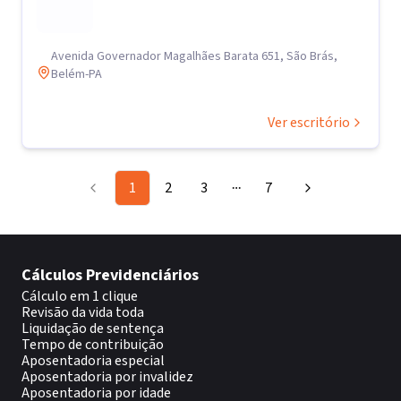
Avenida Governador Magalhães Barata 651, São Brás,
Belém-PA
Ver escritório
1
2
3
7
More pages
Cálculos Previdenciários
Cálculo em 1 clique
Revisão da vida toda
Liquidação de sentença
Tempo de contribuição
Aposentadoria especial
Aposentadoria por invalidez
Aposentadoria por idade