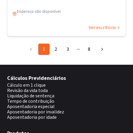
Endereço não disponível
Ver escritório
1
2
3
8
More pages
Cálculos Previdenciários
Cálculo em 1 clique
Revisão da vida toda
Liquidação de sentença
Tempo de contribuição
Aposentadoria especial
Aposentadoria por invalidez
Aposentadoria por idade