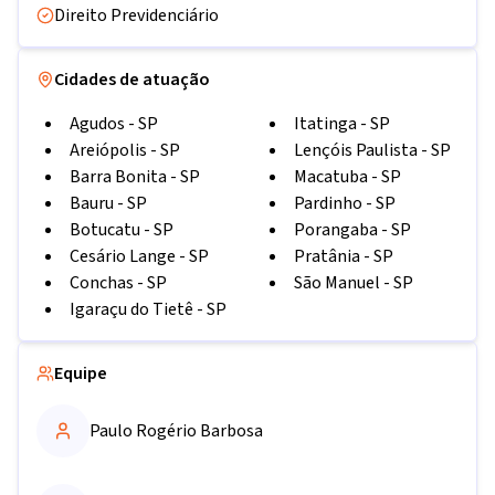
Direito Previdenciário
Cidades de atuação
Agudos
-
SP
Itatinga
-
SP
Areiópolis
-
SP
Lençóis Paulista
-
SP
Barra Bonita
-
SP
Macatuba
-
SP
Bauru
-
SP
Pardinho
-
SP
Botucatu
-
SP
Porangaba
-
SP
Cesário Lange
-
SP
Pratânia
-
SP
Conchas
-
SP
São Manuel
-
SP
Igaraçu do Tietê
-
SP
Equipe
Paulo Rogério Barbosa