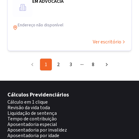
EM ADVOCACIA
Endereço não disponível
Ver escritório
1
2
3
8
More pages
Cálculos Previdenciários
Cálculo em 1 clique
Revisão da vida toda
Liquidação de sentença
Tempo de contribuição
Aposentadoria especial
Aposentadoria por invalidez
Aposentadoria por idade