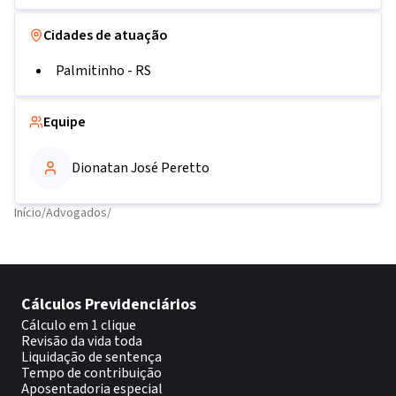
Cidades de atuação
Palmitinho
-
RS
Equipe
Dionatan José Peretto
Início
/
Advogados
/
Cálculos Previdenciários
Cálculo em 1 clique
Revisão da vida toda
Liquidação de sentença
Tempo de contribuição
Aposentadoria especial