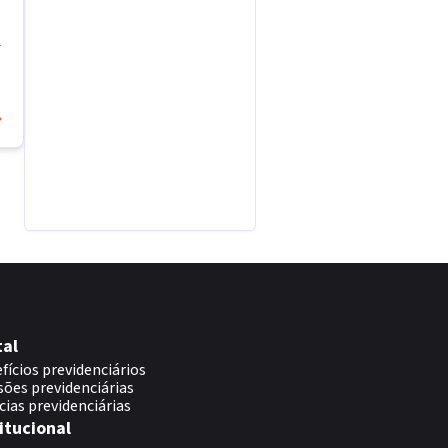
-
tal
fícios previdenciários
sões previdenciárias
cias previdenciárias
itucional