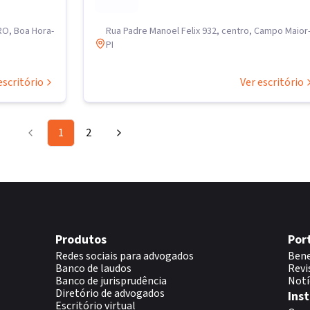
O, Boa Hora-
Rua Padre Manoel Felix 932, centro, Campo Maior
PI
escritório
Ver escritório
1
2
Produtos
Por
Redes sociais para advogados
Bene
Banco de laudos
Revi
Banco de jurisprudência
Notí
Diretório de advogados
Inst
Escritório virtual