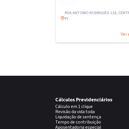
RUA ANTONIO RODRIGUES 118, CENTR
PI
Ver 
Cálculos Previdenciários
Cálculo em 1 clique
Revisão da vida toda
Liquidação de sentença
Tempo de contribuição
Aposentadoria especial