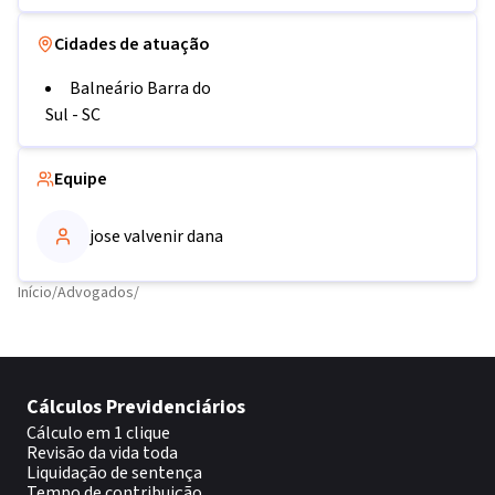
Cidades de atuação
Balneário Barra do
Sul
-
SC
Equipe
jose valvenir dana
Início
/
Advogados
/
Cálculos Previdenciários
Cálculo em 1 clique
Revisão da vida toda
Liquidação de sentença
Tempo de contribuição