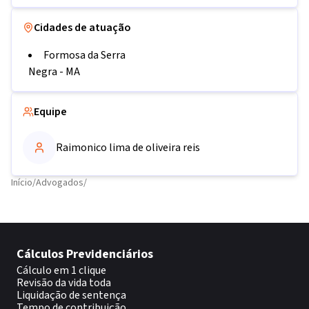
Cidades de atuação
Formosa da Serra
Negra
-
MA
Equipe
Raimonico lima de oliveira reis
Início
/
Advogados
/
Cálculos Previdenciários
Cálculo em 1 clique
Revisão da vida toda
Liquidação de sentença
Tempo de contribuição