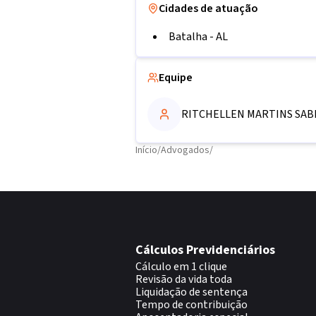
Cidades de atuação
Batalha
-
AL
Equipe
RITCHELLEN MARTINS SAB
Início
/
Advogados
/
Cálculos Previdenciários
Cálculo em 1 clique
Revisão da vida toda
Liquidação de sentença
Tempo de contribuição