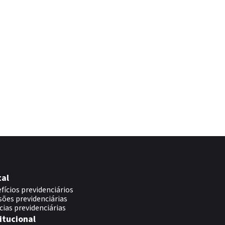
tal
fícios previdenciários
sões previdenciárias
cias previdenciárias
itucional