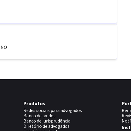
INO
Produtos
Por
Redes sociais para advogados
Bene
Banco de laudos
Revi
Banco de jurisprudência
Notí
Diretório de advogados
Inst