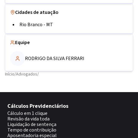
Cidades de atuação
Rio Branco
-
MT
Equipe
RODRIGO DA SILVA FERRARI
Início
/
Advogados
/
Cálculos Previdenciários
Cálculo em 1 clique
Revisão da vida toda
Liquidação de sentença
Tempo de contribuição
Aposentadoria especial