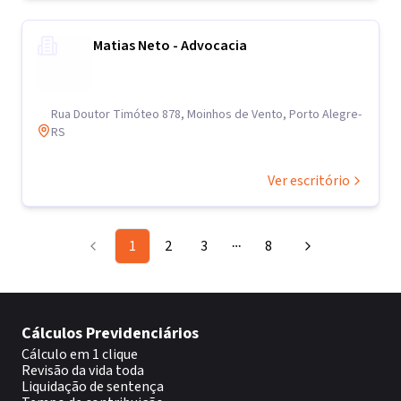
Matias Neto - Advocacia
Rua Doutor Timóteo 878, Moinhos de Vento, Porto Alegre-
RS
Ver escritório
1
2
3
8
More pages
Cálculos Previdenciários
Cálculo em 1 clique
Revisão da vida toda
Liquidação de sentença