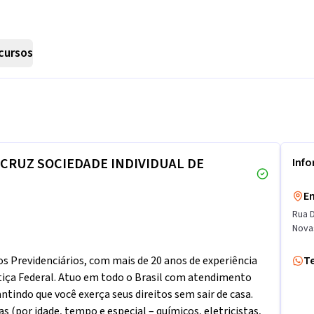
cursos
A CRUZ SOCIEDADE INDIVIDUAL DE
Inf
E
Rua 
Nova
s Previdenciários, com mais de 20 anos de experiência
T
tiça Federal. Atuo em todo o Brasil com atendimento
tindo que você exerça seus direitos sem sair de casa.
as (por idade, tempo e especial – químicos, eletricistas,