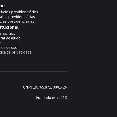
tal
fícios previdenciários
sões previdenciárias
cias previdenciárias
itucional
m somos
ral de ajuda
a
os de uso
tica de privacidade
CNPJ 19.765.871/0001-24
Fundado em 2013