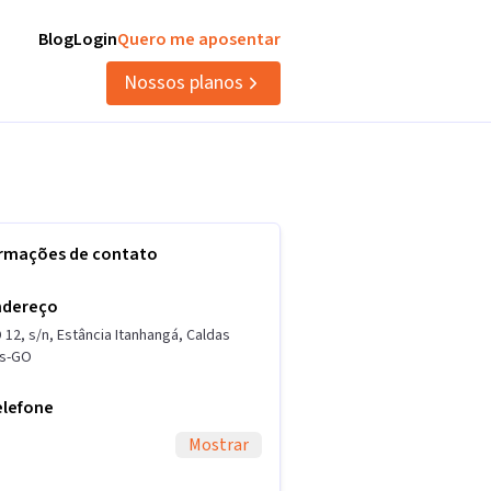
Blog
Login
Quero me aposentar
Nossos planos
ormações de contato
ndereço
D 12
,
s/n
,
Estância Itanhangá
,
Caldas
s
-
GO
elefone
Mostrar