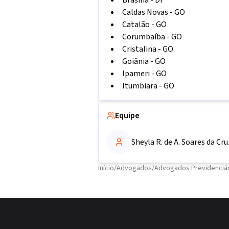
Brasília
-
DF
Caldas Novas
-
GO
Catalão
-
GO
Corumbaíba
-
GO
Cristalina
-
GO
Goiânia
-
GO
Ipameri
-
GO
Itumbiara
-
GO
Equipe
Sheyla R. de A. Soares da Cru
Início
/
Advogados
/
Advogados Previdenciár