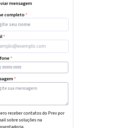
nviar mensagem
e completo
*
il
*
efone
*
sagem
*
ero receber contatos do Prev por
ail sobre soluções na
osentadoria.