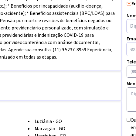
E
tc.); * Benefícios por incapacidade (auxílio-doença,
io-acidente); * Benefícios assistenciais (BPC/LOAS) para
Nom
* Pensão por morte e revisões de benefícios negados ou
mento previdenciário personalizado, com simulação e
s previdenciárias e indenização COVID-19 para
Ema
to por videoconferência com análise documental,
adas. Agende sua consulta: (11) 9.5237-8959 Experiência,
nizado em todas as etapas.
Tel
Men
Qu
Luziânia
-
GO
em
Marzagão
-
GO
ap