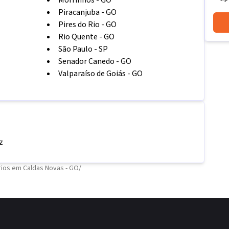
Morrinhos
-
GO
Piracanjuba
-
GO
Pires do Rio
-
GO
Rio Quente
-
GO
São Paulo
-
SP
Senador Canedo
-
GO
Valparaíso de Goiás
-
GO
z
ios em Caldas Novas - GO
/