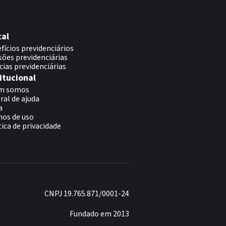
tal
fícios previdenciários
sões previdenciárias
cias previdenciárias
itucional
m somos
ral de ajuda
a
os de uso
tica de privacidade
CNPJ 19.765.871/0001-24
Fundado em 2013