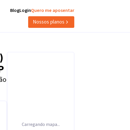
Blog
Login
Quero me aposentar
Nossos planos
)
P
tão
Carregando mapa...