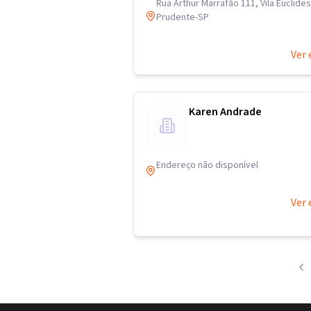
Rua Arthur Marrafão 111, Vila Euclide
Prudente-SP
Ver 
Karen Andrade
Endereço não disponível
Ver 