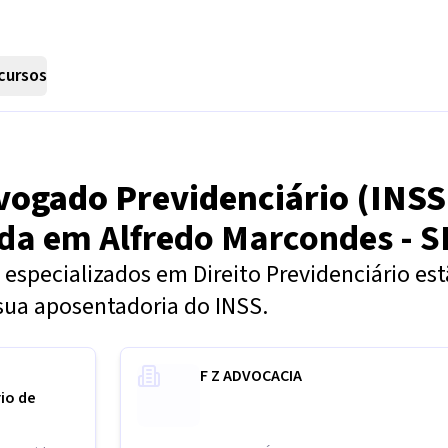
cursos
vogado Previdenciário (INSS
nda em
Alfredo Marcondes - S
especializados em Direito Previdenciário es
sua aposentadoria do INSS.
F Z ADVOCACIA
rio de