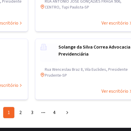
s, Presidente
RUA ANTONIO JOSÉ GONÇALVES FRAGA 906,
CENTRO, Tupi Paulista-SP
escritório
Ver escritório
Solange da Silva Correa Advocacia
Previdenciária
Rua Wenceslau Braz 8, Vila Euclides, Presidente
Prudente-SP
escritório
Ver escritório
1
2
3
4
More pages