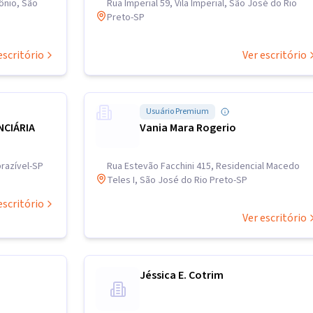
ônio, São
Rua Imperial 59, Vila Imperial, São José do Rio
Preto-SP
escritório
Ver escritório
Usuário Premium
NCIÁRIA
Vania Mara Rogerio
prazível-SP
Rua Estevão Facchini 415, Residencial Macedo
Teles I, São José do Rio Preto-SP
escritório
Ver escritório
Jéssica E. Cotrim