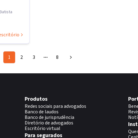
Batista
escritório
1
2
3
8
More pages
Produtos
Por
Redes sociais para advogados
Bene
Banco de laudos
Revi
Banco de jurisprudência
Notí
Diretório de advogados
Inst
Escritório virtual
Que
Para segurados
Cent