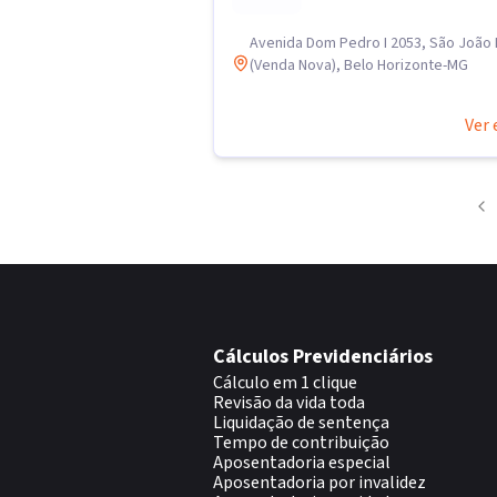
Avenida Dom Pedro I 2053, São João 
(Venda Nova), Belo Horizonte-MG
Ver 
Cálculos Previdenciários
Cálculo em 1 clique
Revisão da vida toda
Liquidação de sentença
Tempo de contribuição
Aposentadoria especial
Aposentadoria por invalidez