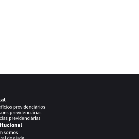
tal
fícios previdenciários
sões previdenciárias
cias previdenciárias
itucional
m somos
ral de ajuda