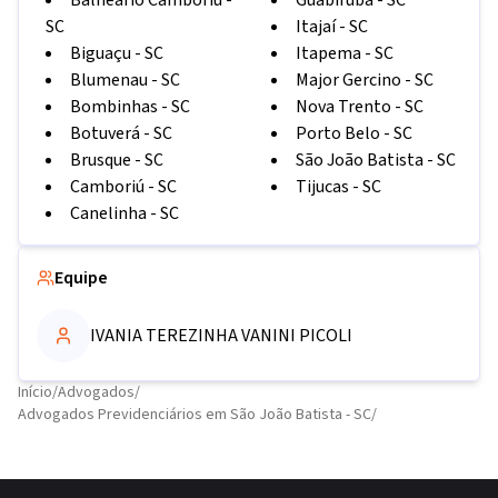
Balneário Camboriú
-
Guabiruba
-
SC
SC
Itajaí
-
SC
Biguaçu
-
SC
Itapema
-
SC
Blumenau
-
SC
Major Gercino
-
SC
Bombinhas
-
SC
Nova Trento
-
SC
Botuverá
-
SC
Porto Belo
-
SC
Brusque
-
SC
São João Batista
-
SC
Camboriú
-
SC
Tijucas
-
SC
Canelinha
-
SC
Equipe
IVANIA TEREZINHA VANINI PICOLI
Início
/
Advogados
/
Advogados Previdenciários em São João Batista - SC
/