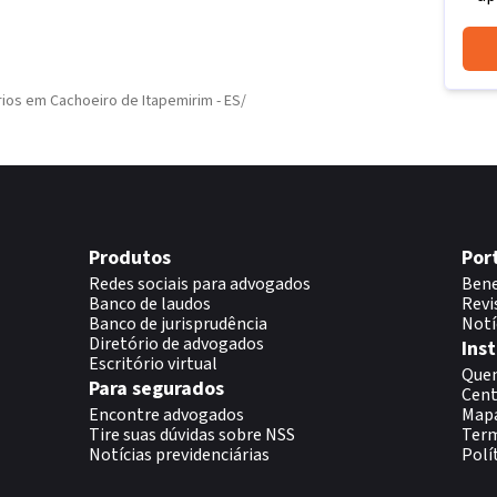
ios em Cachoeiro de Itapemirim - ES
/
Produtos
Por
Redes sociais para advogados
Bene
Banco de laudos
Revi
Banco de jurisprudência
Notí
Diretório de advogados
Inst
Escritório virtual
Que
Para segurados
Cent
Encontre advogados
Map
Tire suas dúvidas sobre NSS
Term
Notícias previdenciárias
Polí