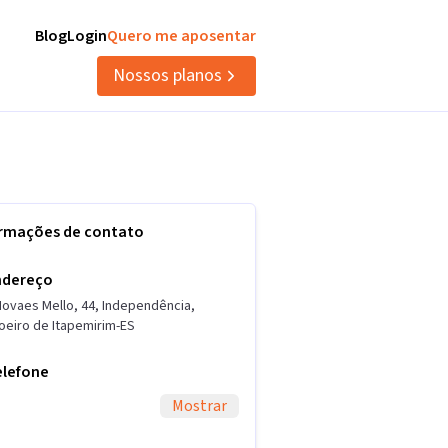
Blog
Login
Quero me aposentar
Nossos planos
ormações de contato
ndereço
Novaes Mello
,
44
,
Independência
,
oeiro de Itapemirim
-
ES
elefone
Mostrar