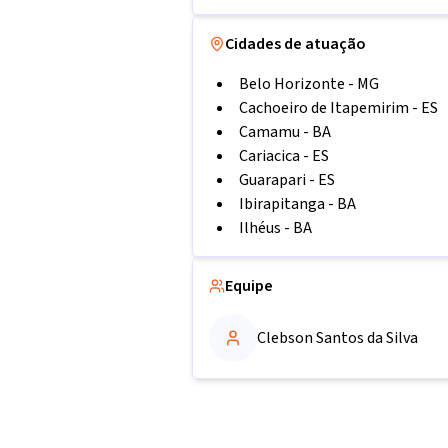
Cidades de atuação
Belo Horizonte
-
MG
Cachoeiro de Itapemirim
-
ES
Camamu
-
BA
Cariacica
-
ES
Guarapari
-
ES
Ibirapitanga
-
BA
Ilhéus
-
BA
Equipe
Clebson Santos da Silva