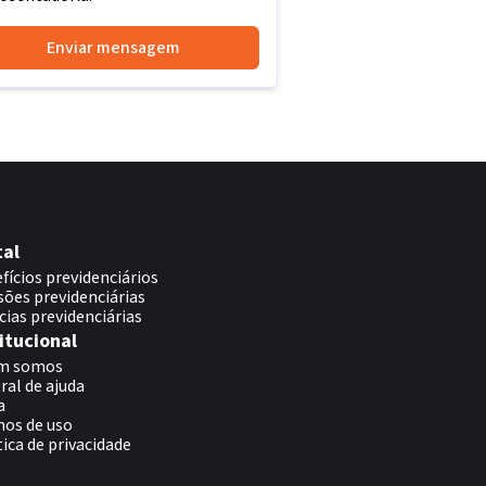
Enviar mensagem
tal
fícios previdenciários
sões previdenciárias
cias previdenciárias
itucional
m somos
ral de ajuda
a
os de uso
tica de privacidade