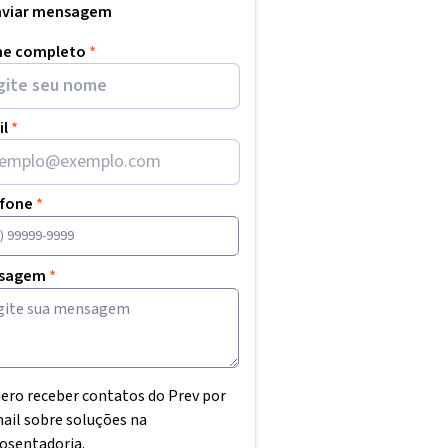
nviar mensagem
e completo
*
il
*
efone
*
sagem
*
ero receber contatos do Prev por
ail sobre soluções na
osentadoria.