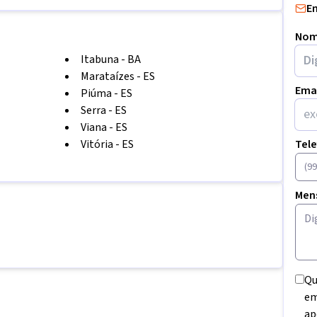
E
Nom
Itabuna
-
BA
Marataízes
-
ES
Ema
Piúma
-
ES
Serra
-
ES
Viana
-
ES
Vitória
-
ES
Tel
Men
Qu
em
ap