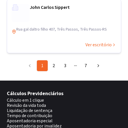
John Carlos Sippert
Rua gal daltro filho 407, Três Passos, Três Passos-RS
Ver escritório
1
2
3
7
More pages
Cálculos Previdenciários
Cálculo em 1 clique
Revisão da vida toda
Liquidação de sentença
Tempo de contribuição
Aposentadoria especial
Aposentadoria por invalidez