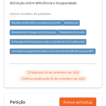
distinção entre deficiência e incapacidade.
Outros modelos de petições:
Modelos de
Benefício assistencial (LOAS)
Modelos de
Modelos de
Embargos de Declaração
Modelos de
Omissão
Embargos de Declaração contra acórdão da Turma Recursal
Omissão no julgamento sobre novo conceito de deficiência para BPC
Publicado:
30 de setembro de 2020
Última atualização:
30 de setembro de 2020
Petição
Acessar petição