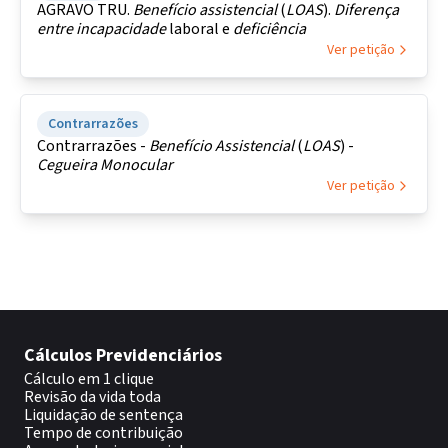
AGRAVO TRU.
Benefício assistencial
(
LOAS
).
Diferença
entre
incapacidade
laboral e
deficiência
Ver petição
Contrarrazões
Contrarrazões -
Benefício Assistencial
(
LOAS
) -
Cegueira
Monocular
Ver petição
Cálculos Previdenciários
Cálculo em 1 clique
Revisão da vida toda
Liquidação de sentença
Tempo de contribuição