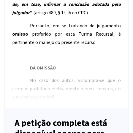
de, em tese, infirmar a conclusão adotada pelo
julgador
”
(artigo 489, § 1º, IV do CPC).
Portanto, em se tratando de julgamento
omisso
proferido por esta Turma Recursal, é
pertinente o manejo do presente recurso.
DA OMISSÃO
No caso dos autos, vislumbra-se que o
acórdão prolatado efetivamente merece reparos, eis
que eivado de omissã
A petição completa está