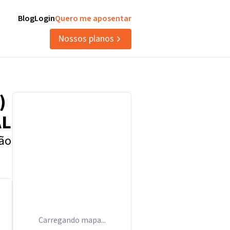
Blog
Login
Quero me aposentar
Nossos planos
)
AL
tão
Carregando mapa...