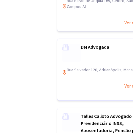
Rua Barão de Jequiá 165, Centro, Sã
Campos-AL
Ver 
DM Advogada
Rua Salvador 120, Adrianópolis, Man
Ver 
Talles Calixto Advogado
Previdenciário INSS,
Aposentadoria, Pensão 