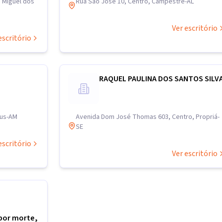
o Miguel dos
Rua São José 10, Centro, Campestre-AL
Ver escritório
escritório
RAQUEL PAULINA DOS SANTOS SILV
aus-AM
Avenida Dom José Thomas 603, Centro, Propriá-
SE
escritório
Ver escritório
por morte,