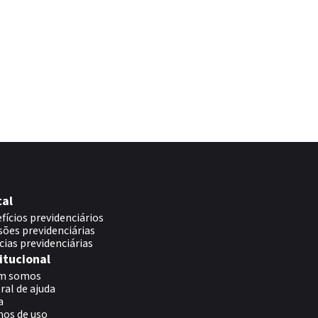
tal
fícios previdenciários
sões previdenciárias
cias previdenciárias
itucional
m somos
ral de ajuda
a
os de uso