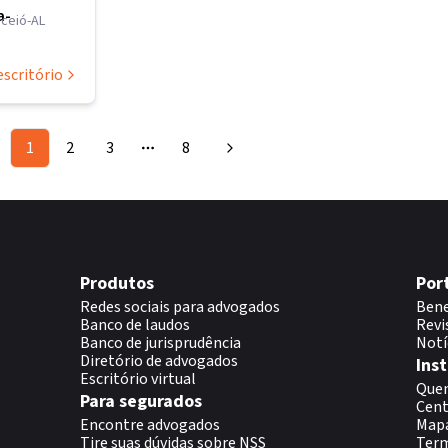
a-
aceió-AL
escritório
1
2
3
8
More pages
Produtos
Por
Redes sociais para advogados
Bene
Banco de laudos
Revi
Banco de jurisprudência
Notí
Diretório de advogados
Inst
Escritório virtual
Que
Para segurados
Cent
Encontre advogados
Map
Tire suas dúvidas sobre NSS
Term