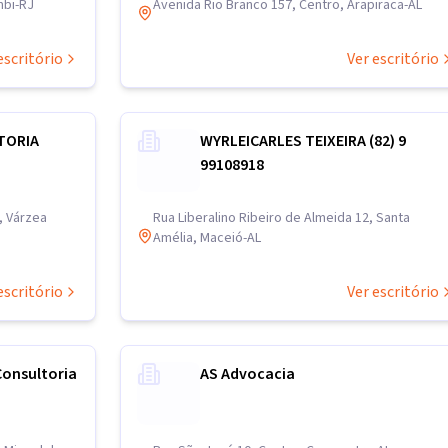
mbi-RJ
Avenida Rio Branco 157, Centro, Arapiraca-AL
escritório
Ver escritório
TORIA
WYRLEICARLES TEIXEIRA (82) 9
99108918
, Várzea
Rua Liberalino Ribeiro de Almeida 12, Santa
Amélia, Maceió-AL
escritório
Ver escritório
Consultoria
AS Advocacia