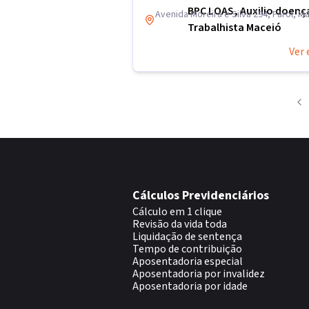
BPC LOAS, Auxilio doenç
Avenida Moreira e Silva 294, Farol, M
Trabalhista Maceió
Ver 
Cálculos Previdenciários
Cálculo em 1 clique
Revisão da vida toda
Liquidação de sentença
Tempo de contribuição
Aposentadoria especial
Aposentadoria por invalidez
Aposentadoria por idade