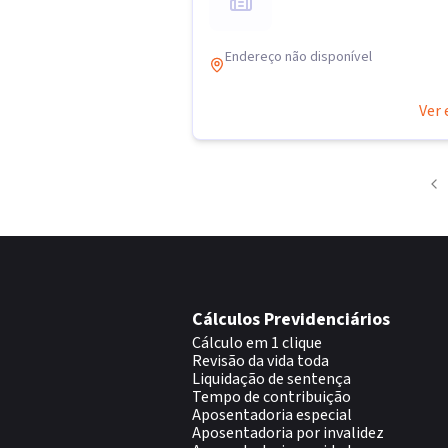
Endereço não disponível
Ver 
Cálculos Previdenciários
Cálculo em 1 clique
Revisão da vida toda
Liquidação de sentença
Tempo de contribuição
Aposentadoria especial
Aposentadoria por invalidez