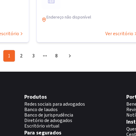
Endereço não disponível
escritório
Ver escritório
1
2
3
8
More pages
Produtos
Por
Redes sociais para advogados
Bene
Banco de laudos
Revi
Banco de jurisprudência
Notí
Diretório de advogados
Inst
Escritório virtual
Que
Para segurados
Cent