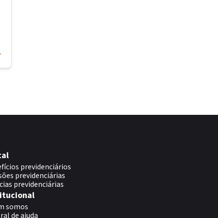
tal
fícios previdenciários
sões previdenciárias
cias previdenciárias
itucional
m somos
ral de ajuda