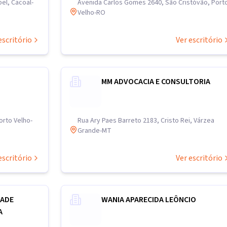
el, Cacoal-
Avenida Carlos Gomes 2640, São Cristóvão, Port
Velho-RO
escritório
Ver escritório
MM ADVOCACIA E CONSULTORIA
orto Velho-
Rua Ary Paes Barreto 2183, Cristo Rei, Várzea
Grande-MT
escritório
Ver escritório
DADE
WANIA APARECIDA LEÔNCIO
A