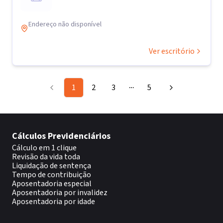
Endereço não disponível
Ver escritório
1
2
3
5
More pages
Cálculos Previdenciários
Cálculo em 1 clique
Revisão da vida toda
Liquidação de sentença
Tempo de contribuição
Aposentadoria especial
Aposentadoria por invalidez
Aposentadoria por idade