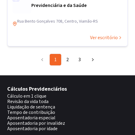
Previdenciária e da Saúde
Rua Bento Gonçalves 708, Centro, Viamão-RS
Ver escritório
1
2
3
Cálculos Previdenciários
Cálculo em 1 clique
Revisão da vida toda
Liquidação de sentença
Tempo de contribuição
Aposentadoria especial
Aposentadoria por invalidez
Aposentadoria por idade