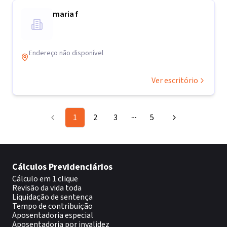
maria f
Endereço não disponível
Ver escritório
1
2
3
5
More pages
Cálculos Previdenciários
Cálculo em 1 clique
Revisão da vida toda
Liquidação de sentença
Tempo de contribuição
Aposentadoria especial
Aposentadoria por invalidez