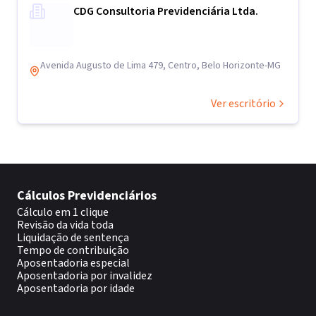
CDG Consultoria Previdenciária Ltda.
Avenida Augusto de Lima 479, Centro, Belo Horizonte-MG
Ver escritório
Cálculos Previdenciários
Cálculo em 1 clique
Revisão da vida toda
Liquidação de sentença
Tempo de contribuição
Aposentadoria especial
Aposentadoria por invalidez
Aposentadoria por idade