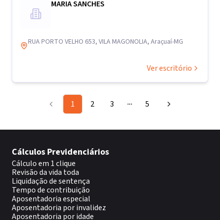
MARIA SANCHES
RUA PORTO VELHO 653, VILA MAGONOLIA, Araçuaí-MG
Ver escritório
1
2
3
5
More pages
Cálculos Previdenciários
Cálculo em 1 clique
Revisão da vida toda
Liquidação de sentença
Tempo de contribuição
Aposentadoria especial
Aposentadoria por invalidez
Aposentadoria por idade