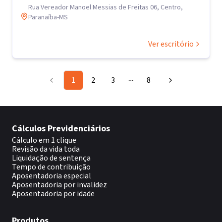
Rua Vereador Manoel Messias de Freitas 06, Centro,
Paranaíba-MS
Ver escritório
1
2
3
8
More pages
Cálculos Previdenciários
Cálculo em 1 clique
Revisão da vida toda
Liquidação de sentença
Tempo de contribuição
Aposentadoria especial
Aposentadoria por invalidez
Aposentadoria por idade
Produtos