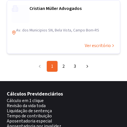
Cristian Müller Advogados
Av. dos Municipios SN, Bela Vista, Campo Bom-RS
Ver escritório
1
2
3
Cálculos Previdenciários
Cálculo em 1 clique
Revisão da vida toda
Liquidação de sentença
Tempo de contribuição
Aposentadoria especial
Aposentadoria por invalidez