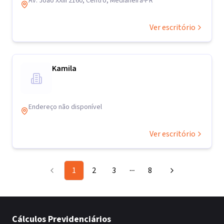
Av. João XXIII 2160, Centro, Medianeira-PR
Ver escritório
Kamila
Endereço não disponível
Ver escritório
1
2
3
8
More pages
Cálculos Previdenciários