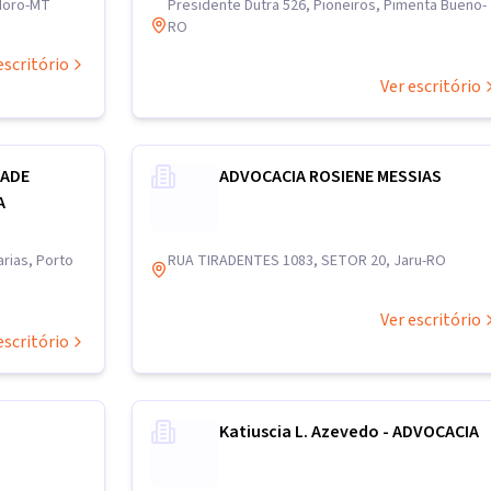
odoro-MT
Presidente Dutra 526, Pioneiros, Pimenta Bueno-
RO
escritório
Ver escritório
DADE
ADVOCACIA ROSIENE MESSIAS
A
rias, Porto
RUA TIRADENTES 1083, SETOR 20, Jaru-RO
Ver escritório
escritório
Katiuscia L. Azevedo - ADVOCACIA