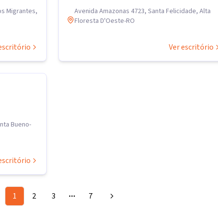
os Migrantes,
Avenida Amazonas 4723, Santa Felicidade, Alta
Floresta D'Oeste-RO
escritório
Ver escritório
enta Bueno-
escritório
1
2
3
7
More pages