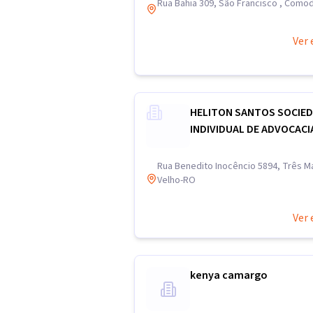
Rua Bahia 309, São Francisco , Com
Ver 
HELITON SANTOS SOCIE
INDIVIDUAL DE ADVOCACI
Rua Benedito Inocêncio 5894, Três Ma
Velho-RO
Ver 
kenya camargo