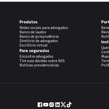
Produtos
Por
Redes sociais para advogados
Bene
Banco de laudos
Revi
Banco de jurisprudência
Notí
Diretório de advogados
Inst
Escritório virtual
Que
Para segurados
Cent
Encontre advogados
Map
Tire suas dúvidas sobre NSS
Term
Notícias previdenciárias
Polí