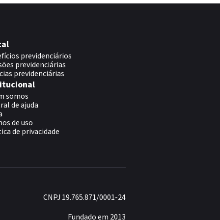
tal
fícios previdenciários
sões previdenciárias
cias previdenciárias
itucional
m somos
ral de ajuda
a
os de uso
tica de privacidade
CNPJ 19.765.871/0001-24
Fundado em 2013