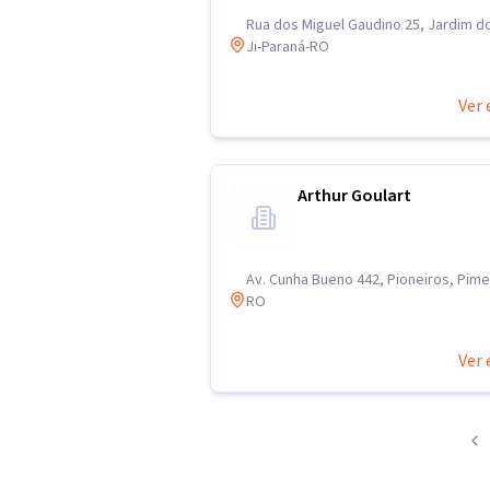
Rua dos Miguel Gaudino 25, Jardim d
Ji-Paraná-RO
Ver 
Arthur Goulart
Av. Cunha Bueno 442, Pioneiros, Pim
RO
Ver 