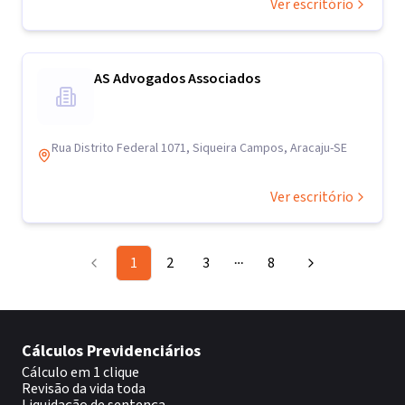
Ver escritório
AS Advogados Associados
Rua Distrito Federal 1071, Siqueira Campos, Aracaju-SE
Ver escritório
1
2
3
8
More pages
Cálculos Previdenciários
Cálculo em 1 clique
Revisão da vida toda