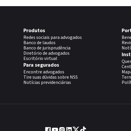
Produtos
Por
Redes sociais para advogados
Bene
Banco de laudos
Revi
Banco de jurisprudência
Notí
Diretório de advogados
Inst
Escritório virtual
Que
Para segurados
Cent
Encontre advogados
Map
Tire suas dúvidas sobre NSS
Term
Notícias previdenciárias
Polí