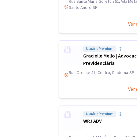
Rua Santa Maria Goretti 361, Vila Meta
Santo André-SP
Ver 
Usuário Premium
Gracielle Mello | Advocac
Previdenciária
Rua Orense 41, Centro, Diadema-SP
Ver 
Usuário Premium
WRJ ADV