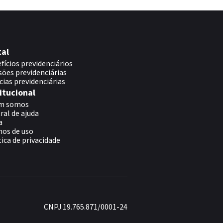
tal
fícios previdenciários
sões previdenciárias
cias previdenciárias
itucional
m somos
ral de ajuda
a
os de uso
tica de privacidade
CNPJ 19.765.871/0001-24