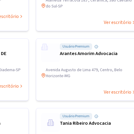
P
Alameda Terracota 185 , Cerâmica, São Caetano
do Sul-SP
escritório
Ver escritório
Usuário Premium
 DE
Arantes Amorim Advocacia
 Diadema-SP
Avenida Augusto de Lima 479, Centro, Belo
Horizonte-MG
escritório
Ver escritório
Usuário Premium
a
Tania Ribeiro Advocacia