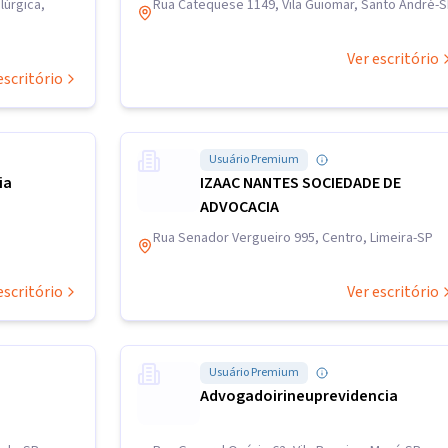
lúrgica,
Rua Catequese 1149, Vila Guiomar, Santo André-
Ver escritório
escritório
Usuário Premium
ia
IZAAC NANTES SOCIEDADE DE
ADVOCACIA
Rua Senador Vergueiro 995, Centro, Limeira-SP
escritório
Ver escritório
Usuário Premium
Advogadoirineuprevidencia