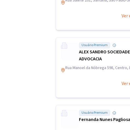
Rua Salete 201, Santana, São Paulo-S
Ver 
Usuário Premium
ALEX SANDRO SOCIEDADE
ADVOCACIA
Rua Manoel da Nóbrega 598, Centro,
Ver 
Usuário Premium
Fernanda Nunes Paglios