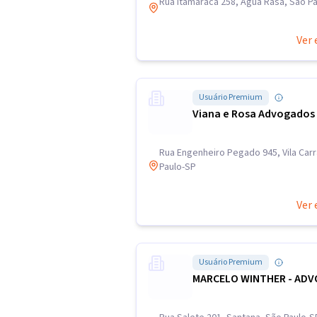
Rua Itamaracá 258, Água Rasa, São P
Ver 
Usuário Premium
Viana e Rosa Advogados
Rua Engenheiro Pegado 945, Vila Car
Paulo-SP
Ver 
Usuário Premium
MARCELO WINTHER - ADV