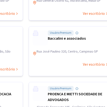
aulo-SP
Rua General Osório 62, Vila Bocaina, Mauá-SP
escritório
Ver escritório
Usuário Premium
Baccalini e associados
rão, São
Rua José Paulino 320, Centro, Campinas-SP
Ver escritório
escritório
Usuário Premium
OCACIA
PROENCA E MIETTI SOCIEDADE DE
ADVOGADOS