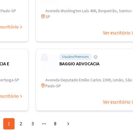
o Paulo-SP
Avenida Washington Luís 466, Boqueirão, Santos-
SP
escritório
Ver escritório
Usuário Premium
IA E
BAGGIO ADVOCACIA
Bertioga-SP
Avenida Deputado Emílio Carlos 2369, Limão, São
Paulo-SP
escritório
Ver escritório
1
2
3
8
More pages