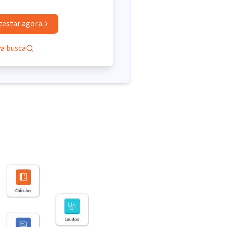
testar agora
va busca