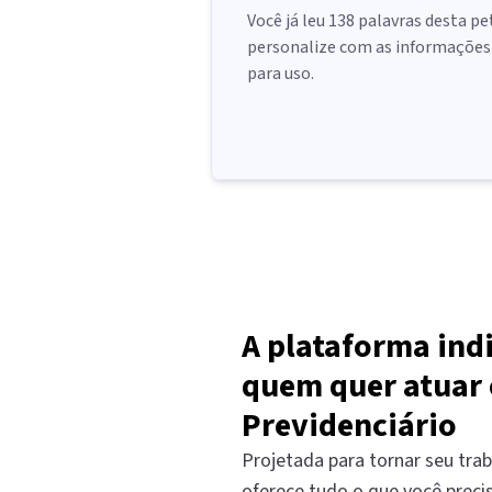
Você já leu
138
palavras desta pe
personalize com as informações d
para uso.
A plataforma ind
quem quer atuar 
Previdenciário
Projetada para tornar seu trab
oferece tudo o que você preci