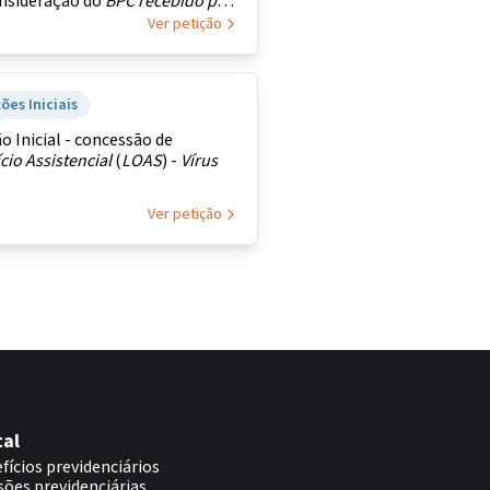
nsideração do
BPC
recebido
pela
a
.
Ver petição
ões Iniciais
o Inicial - concessāo de
cio Assistencial
(
LOAS
) -
Vírus
Ver petição
tal
fícios previdenciários
sões previdenciárias