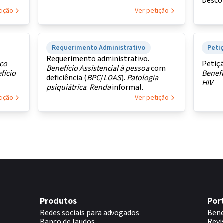
Desco
espos
tição
Ver petição
Requerimento Administrativo
Petiç
Requerimento administrativo.
co
Petiçã
Benefício Assistencial
à
pessoa
com
fício
Benefí
deficiência (
BPC
/
LOAS
).
Patologia
HIV
psiquiátrica
.
Renda
informal.
tição
Ver petição
Produtos
Por
Redes sociais para advogados
Bene
Banco de laudos
Revi