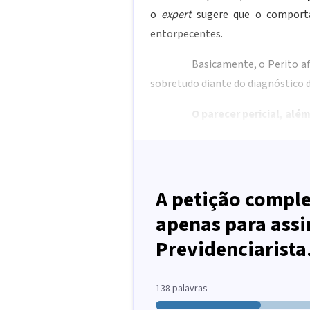
o
expert
sugere que o comporta
entorpecentes.
Basicamente, o Perito a
sobretudo diante do diagnóstico 
O parecer pericial, alé
A petição comple
apenas para assi
Previdenciarista
138
palavras