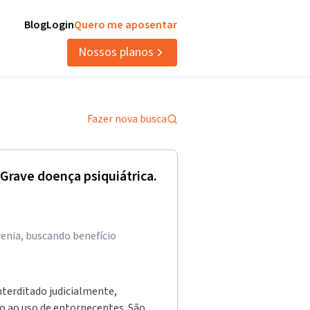
Blog
Login
Quero me aposentar
Nossos planos
Fazer nova busca
Grave doença psiquiátrica.
renia, buscando benefício
terditado judicialmente,
ão ao uso de entorpecentes. São