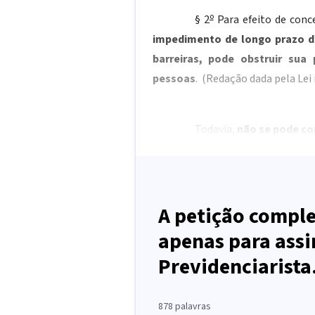
o
§ 2
Para efeito de conc
impedimento de longo prazo de
barreiras, pode obstruir su
pessoas
.
(Redação dada pela Lei 
Todavia,
não se pode con
A petição comple
apenas para assi
Previdenciarista
878
palavras