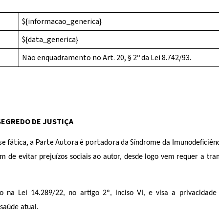
${informacao_generica}
${data_generica}
Não enquadramento no Art. 20, § 2º da Lei 8.742/93.
 SEGREDO DE JUSTIÇA
se fática, a Parte Autora é portadora da
Síndrome da Imunodeficiênc
fim de evitar prejuízos sociais ao autor, desde logo vem requer a t
o na Lei
14.289/22, no artigo 2º, inciso VI, e visa a privacidad
 saúde atual.