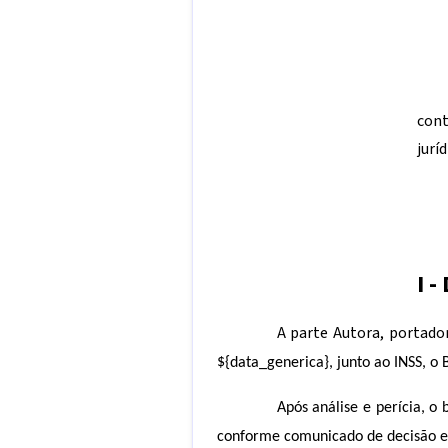
con
jurí
I -
A parte Autora, portado
${data_generica},
junto ao INSS, o B
Após análise e perícia, o b
conforme comunicado de decisão 