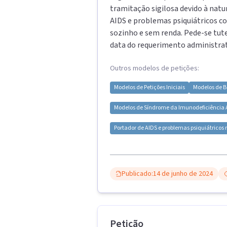
tramitação sigilosa devido à natur
AIDS e problemas psiquiátricos co
sozinho e sem renda. Pede-se tute
data do requerimento administrat
Outros modelos de petições:
Modelos de
Petições Iniciais
Modelos de
B
Modelos de
Síndrome da Imunodeficiência 
Portador de AIDS e problemas psiquiátricos r
Publicado:
14 de junho de 2024
Petição