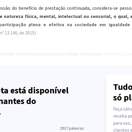
essão do benefício de prestação continuada, considera-se pesso
 natureza física, mental, intelectual ou sensorial, o qual
a participação plena e efetiva na sociedade em igualdad
nº 13.146, de 2015)
fundir deficiência com incapacidade laborativa
, exigindo, para
Tudo
ta está disponível
só p
nantes do
.
Faça cálc
receba pe
para uso,
2927
palavras
clientes 