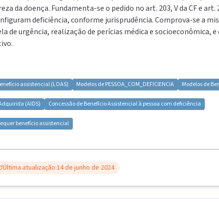
eza da doença. Fundamenta-se o pedido no art. 203, V da CF e art. 2
nfiguram deficiência, conforme jurisprudência. Comprova-se a mise
la de urgência, realização de perícias médica e socioeconômica, e
ivo.
enefício assistencial (LOAS)
Modelos de
PESSOA_COM_DEFICIENCIA
Modelos de
Ben
Adquirida (AIDS)
Concessão de Benefício Assistencial à pessoa com deficiência
equer benefício assistencial
Última atualização:
14 de junho de 2024