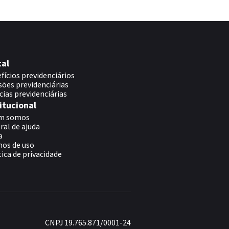
tal
fícios previdenciários
sões previdenciárias
cias previdenciárias
itucional
m somos
ral de ajuda
a
os de uso
tica de privacidade
CNPJ 19.765.871/0001-24