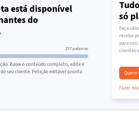
Tudo
ta está disponível
só p
nantes do
.
Faça cálc
receba pe
para uso,
257
palavras
clientes 
ção. Baixe o conteúdo completo, edite e
o seu cliente. Petição editável pronta
Quero 
Fazer no