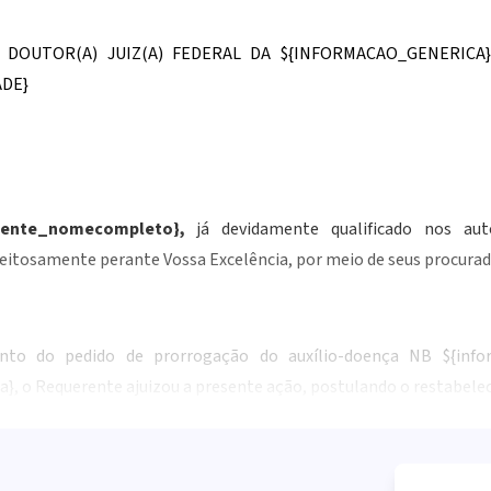
) DOUTOR(A) JUIZ(A) FEDERAL DA
${INFORMACAO_GENERICA}
DE}
liente_nomecompleto}
,
já devidamente qualificado nos au
eitosamente perante Vossa Excelência, por meio de seus procurador
ento do pedido de prorrogação do auxílio-doença NB
${inf
a}
, o Requerente ajuizou a presente ação, postulando o restabele