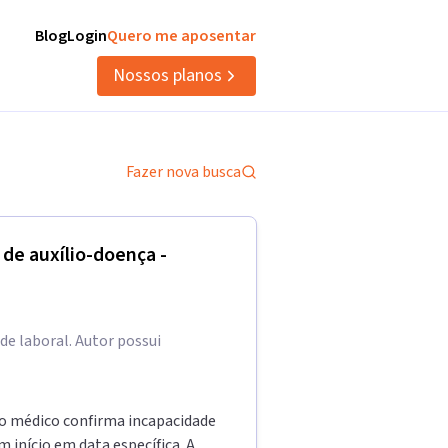
Blog
Login
Quero me aposentar
Nossos planos
Fazer nova busca
 de auxílio-doença -
e laboral. Autor possui
do médico confirma incapacidade
 início em data específica. A