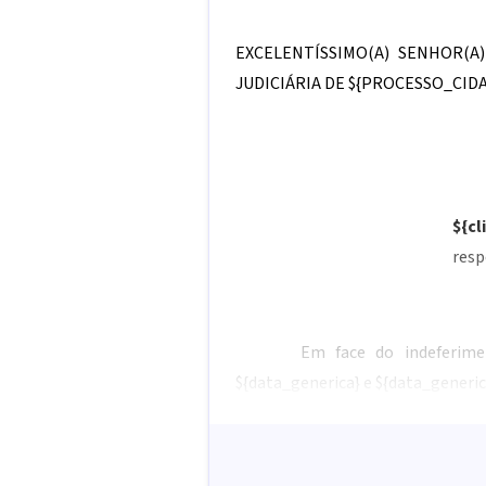
EXCELENTÍSSIMO(A) SENHOR(A
JUDICIÁRIA DE
${PROCESSO_CIDA
${c
resp
Em face do indeferim
${data_generica}
e
${data_generic