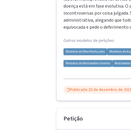
doença está em fase evolutiva. O 
incontroversas por coisa julgada.
administrativa, alegando que todo
equivocada e pede o deferimento 
Outros modelos de petições:
Modelos de
Manifestações
Modelos de
Au
Modelos de
Restabelecimento
Restabelec
Publicado:
20 de dezembro de 201
Petição