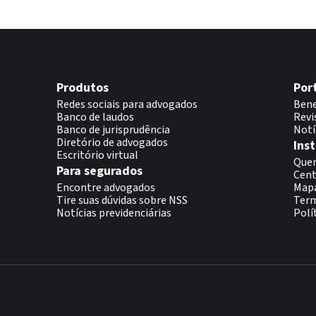
Produtos
Por
Redes sociais para advogados
Bene
Banco de laudos
Revi
Banco de jurisprudência
Notí
Diretório de advogados
Inst
Escritório virtual
Que
Para segurados
Cent
Encontre advogados
Map
Tire suas dúvidas sobre NSS
Term
Notícias previdenciárias
Polí