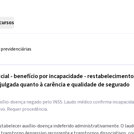
cursos
previdenciárias
cial - benefício por incapacidade - restabelecimento
a julgada quanto à carência e qualidade de segurado
xílio-doença negado pelo INSS. Laudo médico confirma incapacidad
ivo. Requer procedência.
estabelecer auxílio-doença indeferido administrativamente. O lau
 transtorno depressivo recorrente e transtornos dissociativos, com