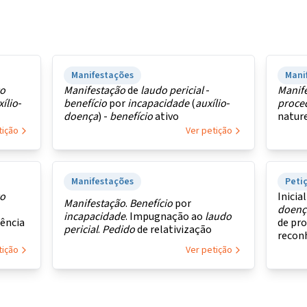
Manifestações
Mani
o
Manifestação
de
laudo
pericial
-
Manif
ílio
-
benefício
por
incapacidade
(
auxílio
-
proce
doença
) -
benefício
ativo
natur
tição
Ver petição
Manifestações
Petiç
o
Inicial
Manifestação
.
Benefício
por
doenç
incapacidade
. Impugnação ao
laudo
tência
de pro
pericial
.
Pedido
de relativização
recon
e amb
tição
Ver petição