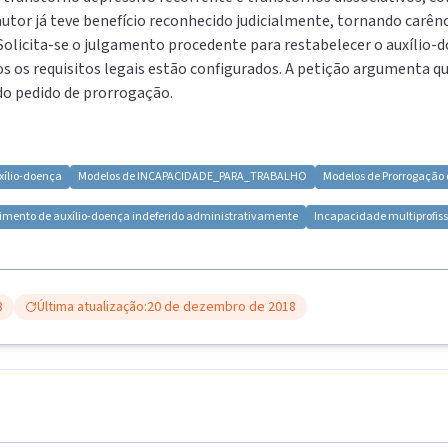
autor já teve benefício reconhecido judicialmente, tornando carênc
 Solicita-se o julgamento procedente para restabelecer o auxílio-
s os requisitos legais estão configurados. A petição argumenta que
do pedido de prorrogação.
xílio-doença
Modelos de
INCAPACIDADE_PARA_TRABALHO
Modelos de
Prorrogação 
imento de auxílio-doença indeferido administrativamente
Incapacidade multiprofiss
8
Última atualização:
20 de dezembro de 2018