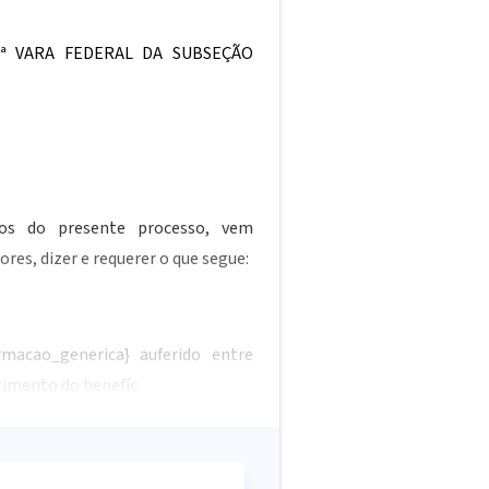
ª VARA FEDERAL DA SUBSEÇÃO
tos do presente processo, vem
es, dizer e requerer o que segue:
ormacao_generica}
auferido entre
cimento do benefíc