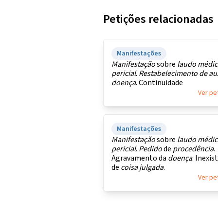
Petições relacionadas
Manifestações
Manifestação
sobre
laudo
médic
pericial
.
Restabelecimento
de
aux
doença
. Continuidade
Ver pe
Manifestações
Manifestação
sobre
laudo
médic
pericial
.
Pedido
de
procedência
.
Agravamento da
doença
. Inexis
de
coisa
julgada
.
Ver pe