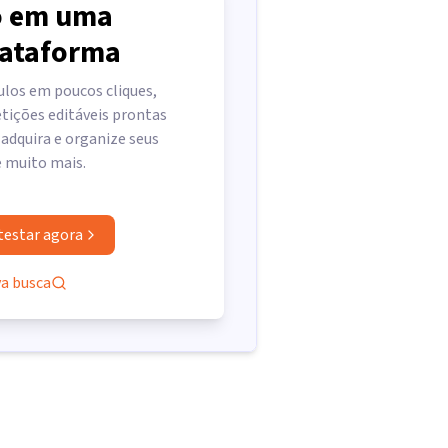
 em uma
lataforma
ulos em poucos cliques,
tições editáveis prontas
 adquira e organize seus
e muito mais.
testar agora
va busca