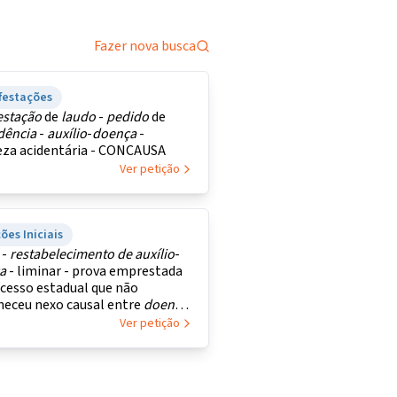
Fazer nova busca
festações
estação
de
laudo
-
pedido
de
dência
-
auxílio
-
doença
-
eza acidentária - CONCAUSA
Ver petição
ões Iniciais
 -
restabelecimento
de
auxílio
-
a
- liminar - prova emprestada
cesso estadual que não
heceu nexo causal entre
doença
iente de trabalho
Ver petição