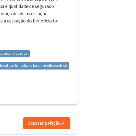
ia e qualidade de segurado
doença desde a cessação
 a cessação do benefício foi
do auxílio-doença
ional confirmada por laudo médico pericial
Acessar petição