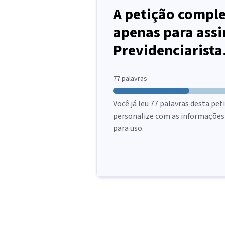
A petição comple
apenas para assi
Previdenciarista
77
palavras
Você já leu
77
palavras desta peti
personalize com as informações d
para uso.