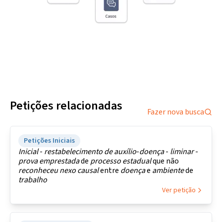
Petições relacionadas
Fazer nova busca
Petições Iniciais
Inicial
-
restabelecimento
de
auxílio
-
doença
-
liminar
-
prova
emprestada
de
processo
estadual
que não
reconheceu
nexo
causal
entre
doença
e
ambiente
de
trabalho
Ver petição