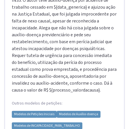
INSS. O autor teve auxílio-doença por acidente de
trabalho cessado em ${data_generica} e ajuizou ação
na Justiça Estadual, que foi julgada improcedente por
falta de nexo causal, apesar de reconhecida a
incapacidade. Alega que não há coisa julgada sobre o
auxílio-doença previdenciário e pede seu
restabelecimento, com base em perícia judicial que
atestou incapacidade por doenças psiquiátricas.
Requer tutela de urgência para concessão imediata
do benefício, utilização da perícia do processo
estadual como prova emprestada, e procedência para
concessão de auxílio-doença, aposentadoria por
invalidez ou auxílio-acidente, conforme o caso. Dá à
causa o valor de R$ ${processo_valordacausa}.
Outros modelos de petições:
Modelos de
Petições Iniciais
Modelos de
Auxílio-doença
Modelos de
INCAPACIDADE_PARA_TRABALHO