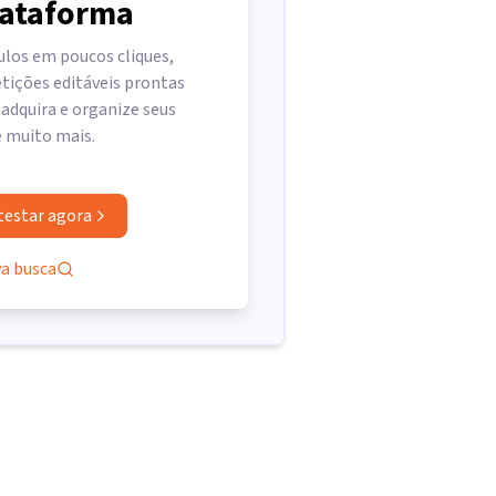
lataforma
ulos em poucos cliques,
tições editáveis prontas
 adquira e organize seus
e muito mais.
testar agora
va busca