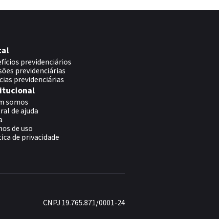
tal
fícios previdenciários
sões previdenciárias
cias previdenciárias
itucional
m somos
ral de ajuda
a
os de uso
tica de privacidade
CNPJ 19.765.871/0001-24