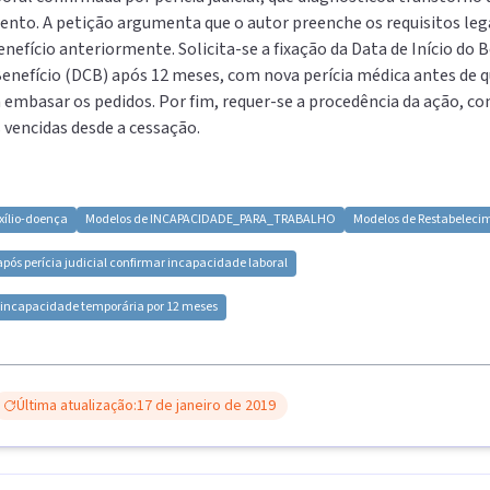
to. A petição argumenta que o autor preenche os requisitos lega
efício anteriormente. Solicita-se a fixação da Data de Início do B
Benefício (DCB) após 12 meses, com nova perícia médica antes de q
a embasar os pedidos. Por fim, requer-se a procedência da ação, c
vencidas desde a cessação.
xílio-doença
Modelos de
INCAPACIDADE_PARA_TRABALHO
Modelos de
Restabeleci
pós perícia judicial confirmar incapacidade laboral
 incapacidade temporária por 12 meses
Última atualização:
17 de janeiro de 2019