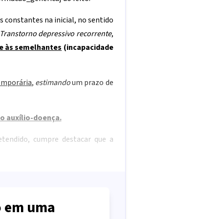
 constantes na inicial, no sentido
Transtorno depressivo recorrente
,
 e às semelhantes
(incapacidade
emporária
,
estimando
um prazo de
o auxílio-doença.
retendido, cumpre destacar que a
 em uma