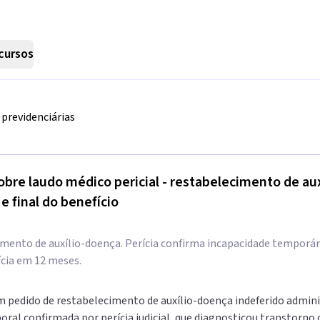
cursos
previdenciárias
bre laudo médico pericial - restabelecimento de aux
 e final do benefício
mento de auxílio-doença. Perícia confirma incapacidade temporári
cia em 12 meses.
 pedido de restabelecimento de auxílio-doença indeferido admini
oral confirmada por perícia judicial, que diagnosticou transtorno 