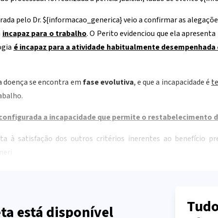
rada pelo Dr.
${informacao_generica}
veio a confirmar as alegações
a
incapaz para o trabalho
. O Perito evidenciou que ela apresenta
ogia
é
incapaz para a atividade habitualmente desempenhada
 a doença se encontra em
fase evolutiva
, e que a incapacidade é
t
abalho.
onfigurada a incapacidade que permite o restabelecimento d
a à satisfação dos outros critérios inerentes ao benefício p
neri
Tudo
ta está disponível