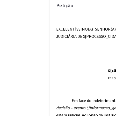
Petição
EXCELENTÍSSIMO(A) SENHOR(A
JUDICIÁRIA DE
${PROCESSO_CIDA
${c
resp
Em face do indeferiment
decisão – evento
${informacao_ge
esfera judicial. Ao longo da instru