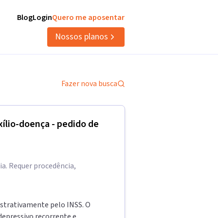
Blog
Login
Quero me aposentar
Nossos planos
Fazer nova busca
ílio-doença - pedido de
a. Requer procedência,
strativamente pelo INSS. O
depressivo recorrente e