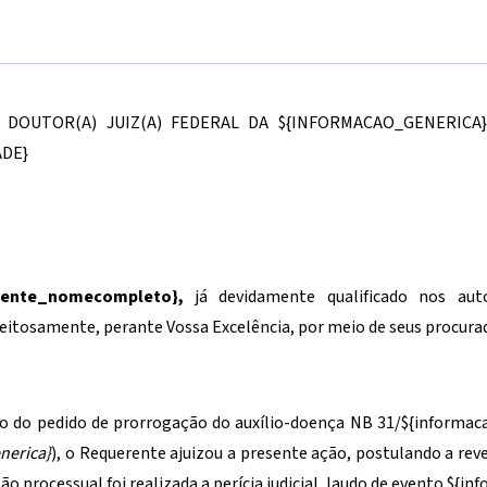
) DOUTOR(A) JUIZ(A) FEDERAL DA
${INFORMACAO_GENERICA}
DE}
liente_nomecompleto}
,
já devidamente qualificado nos aut
eitosamente, perante Vossa Excelência, por meio de seus procurado
o do pedido de prorrogação do auxílio-doença NB 31/
${informac
nerica}
), o Requerente ajuizou a presente ação, postulando a rev
ção processual foi realizada a perícia judicial, laudo de evento
${inf