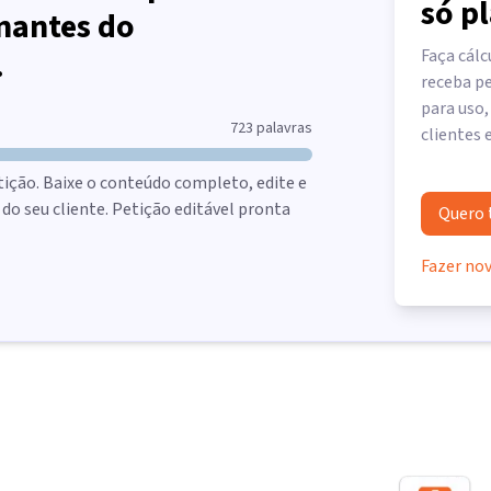
só p
nantes do
.
Faça cálc
receba pe
para uso,
723
palavras
clientes 
tição. Baixe o conteúdo completo, edite e
o seu cliente. Petição editável pronta
Quero 
Fazer no