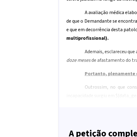
A avaliação médica elabo
de que o Demandante se encontr
e que em decorrência desta patol
multiprofissional).
Ademais, esclareceu que
doze meses
de afastamento do tr
Portanto, plenamente c
Outrossim, no que const
incapacidade surgiu em
${data_ge
A petição comple