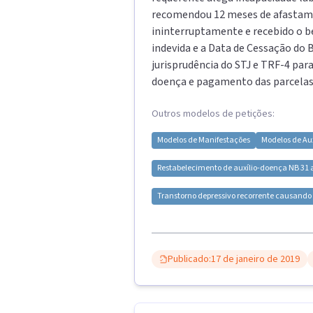
recomendou 12 meses de afastamen
ininterruptamente e recebido o ben
indevida e a Data de Cessação do 
jurisprudência do STJ e TRF-4 par
doença e pagamento das parcelas 
Outros modelos de petições:
Modelos de
Manifestações
Modelos de
Au
Restabelecimento de auxílio-doença NB 31 a
Transtorno depressivo recorrente causando
Publicado:
17 de janeiro de 2019