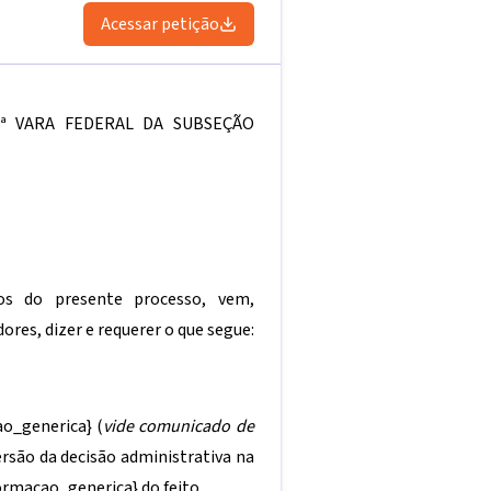
Acessar petição
ª VARA FEDERAL DA SUBSEÇÃO
os do presente processo, vem,
res, dizer e requerer o que segue:
ao_generica}
(
vide comunicado de
ersão da decisão administrativa na
ormacao_generica}
do feito.