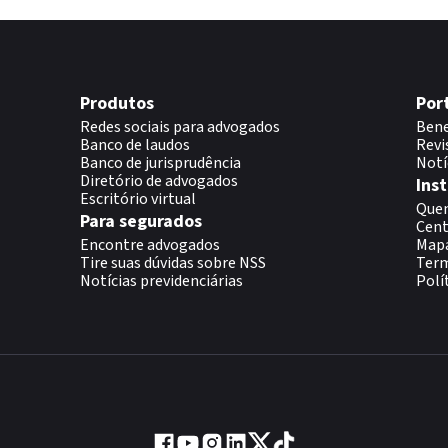
Produtos
Por
Redes sociais para advogados
Bene
Banco de laudos
Revi
Banco de jurisprudência
Notí
Diretório de advogados
Inst
Escritório virtual
Que
Para segurados
Cent
Encontre advogados
Map
Tire suas dúvidas sobre NSS
Term
Notícias previdenciárias
Polí