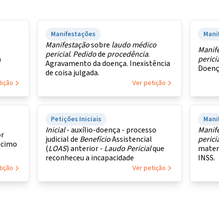
Manifestações
Mani
Manifestação
sobre
laudo
médico
Manif
pericial
.
Pedido
de
procedência
.
a
perici
Agravamento da doença. Inexistência
Doença
de coisa julgada.
tição
Ver petição
Petições Iniciais
Mani
Inicial
- auxílio-doença - processo
Manif
or
judicial de
Benefício
Assistencial
perici
scimo
(
LOAS
) anterior -
Laudo
Pericial
que
mater
reconheceu a incapacidade
INSS.
tição
Ver petição