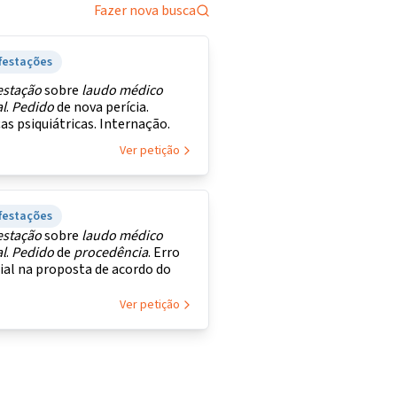
Fazer nova busca
festações
estação
sobre
laudo
médico
al
.
Pedido
de nova perícia.
s psiquiátricas. Internação.
Ver petição
festações
estação
sobre
laudo
médico
al
.
Pedido
de
procedência
. Erro
ial na proposta de acordo do
Ver petição