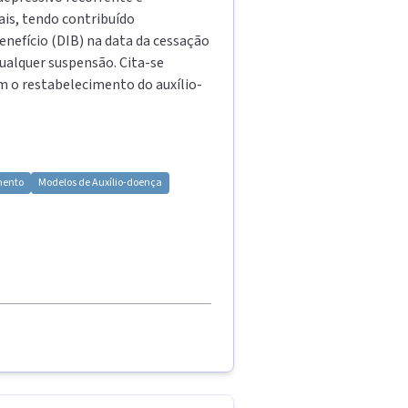
is, tendo contribuído
enefício (DIB) na data da cessação
ualquer suspensão. Cita-se
om o restabelecimento do auxílio-
mento
Modelos de
Auxílio-doença