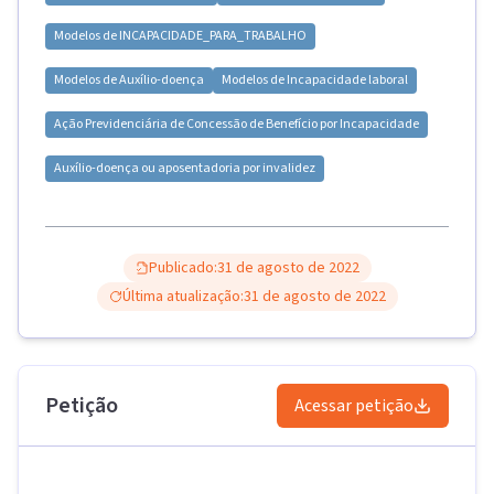
Modelos de
INCAPACIDADE_PARA_TRABALHO
Modelos de
Auxílio-doença
Modelos de
Incapacidade laboral
Ação Previdenciária de Concessão de Benefício por Incapacidade
Auxílio-doença ou aposentadoria por invalidez
Publicado:
31 de agosto de 2022
Última atualização:
31 de agosto de 2022
Petição
Acessar petição