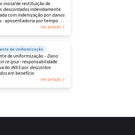
ão
inicial
de restituição de
es
descontados
indevidamente
ada com indenização por
danos
s
- aposentadoria por tempo de
ibuição
Ver petição
dente de Uniformização
nte de uniformização -
Dano
in
re
ipsa
- responsabilidade
iva do
INSS
por
descontos
idos
em benefício
Ver petição