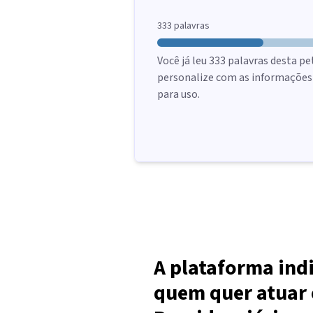
333
palavras
Você já leu
333
palavras desta pe
personalize com as informações d
para uso.
A plataforma ind
quem quer atuar 