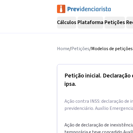
Cálculos
Plataforma
Petições
Re
Home
/
Petições
/
Modelos de petições 
Petição inicial. Declaração
ipsa.
Ação contra INSS: declaração de i
previdenciário. Auxílio Emergenci
Ação de declaração de inexistênci
temporária e teve concedido Auxí