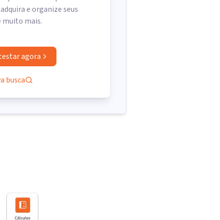
 adquira e organize seus
e muito mais.
testar agora
va busca