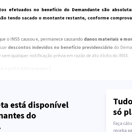
tos efetuados no benefício do Demandante são absoluta
 não tendo sacado o montante restante, conforme comprova
 que o INSS causou e, permanece causando
danos materiais e mor
tuar
descontos indevidos no benefício previdenciário
do Deman
 sem qualquer notificação prévia em razão de ato ilícito do INSS.
e a parte Autora sequer f
Tudo
ta está disponível
só p
nantes do
.
Faça cálc
receba pe