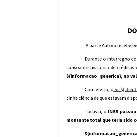
DO
A parte Autora recebe be
Durante o interregno d
consoante histórico de créditos
${informacao_generica}
, no va
Com efeito, o
Sr.
${clien
tinha ciência de que estavam disp
Todavia, o
INSS passou 
montante total que teria sido c
${informacao_generica