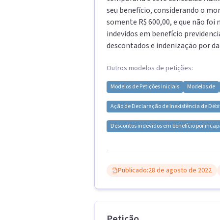
seu benefício, considerando o mon
somente R$ 600,00, e que não foi
indevidos em benefício previdenciá
descontados e indenização por da
Outros modelos de petições:
Modelos de
Petições Iniciais
Modelos de
Ação de Declaração de Inexistência de Débi
Descontos indevidos em benefício por incap
Publicado:
28 de agosto de 2022
Petição