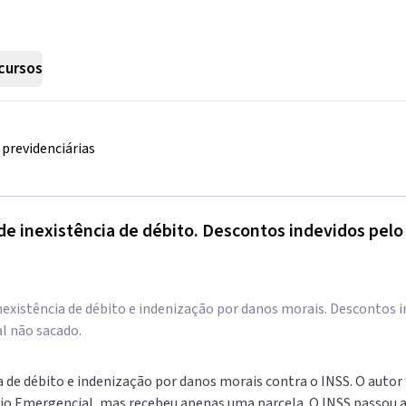
cursos
previdenciárias
 de inexistência de débito. Descontos indevidos pelo
nexistência de débito e indenização por danos morais. Descontos 
al não sacado.
a de débito e indenização por danos morais contra o INSS. O autor
lio Emergencial, mas recebeu apenas uma parcela. O INSS passou 