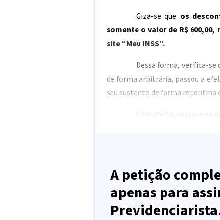
Giza-se que
os descon
somente o valor de R$ 600,00,
site “Meu INSS”.
Dessa forma, verifica-se
de forma arbitrária, passou a efe
seu sustento de forma repentina e
Com efeito, destaca-se qu
A petição comple
apenas para assi
Previdenciarista