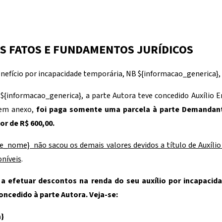
S FATOS E FUNDAMENTOS JURÍDICOS
nefício por incapacidade temporária, NB
${informacao_generica}
,
e
${informacao_generica}
, a parte Autora teve concedido Auxílio 
 em anexo,
foi paga somente uma parcela à parte Demandant
lor de R$ 600,00.
te_nome}
não sacou os demais valores devidos a título de Auxíli
oníveis
.
a efetuar descontos na renda do seu auxílio por incapacid
oncedido à parte Autora. Veja-se:
}