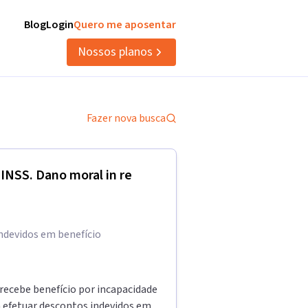
Blog
Login
Quero me aposentar
Nossos planos
Fazer nova busca
 INSS. Dano moral in re
indevidos em benefício
 recebe benefício por incapacidade
a efetuar descontos indevidos em