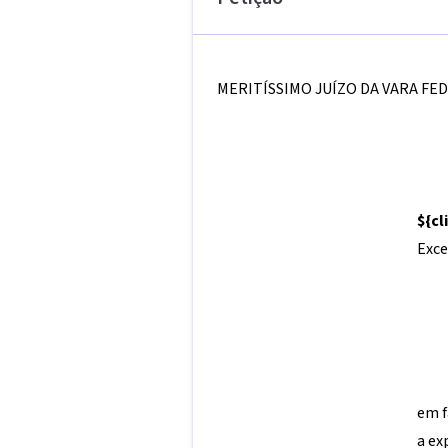
MERITÍSSIMO JUÍZO DA VARA FE
${c
Exce
em f
a ex