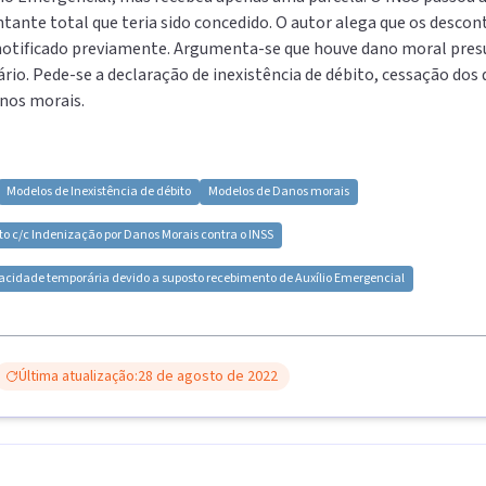
tante total que teria sido concedido. O autor alega que os descont
 notificado previamente. Argumenta-se que houve dano moral pre
rio. Pede-se a declaração de inexistência de débito, cessação dos 
nos morais.
Modelos de
Inexistência de débito
Modelos de
Danos morais
to c/c Indenização por Danos Morais contra o INSS
acidade temporária devido a suposto recebimento de Auxílio Emergencial
Última atualização:
28 de agosto de 2022