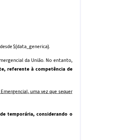
 desde
${data_generica}
.
Emergencial da União. No entanto,
e, referente à competência de
o Emergencial, uma vez que sequer
ade temporária, considerando o