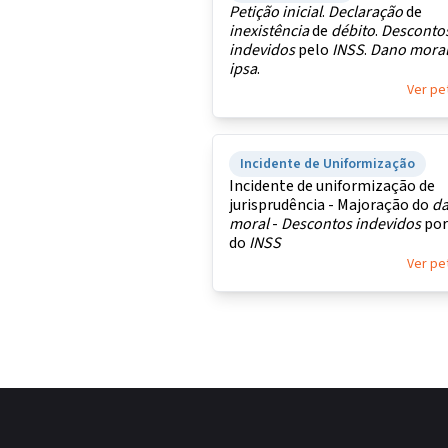
Petição
inicial
.
Declaração
de
inexistência
de
débito
.
Desconto
indevidos
pelo
INSS
.
Dano
mora
ipsa
.
Ver pe
Incidente de Uniformização
Incidente de uniformização de
jurisprudência - Majoração do
d
moral
-
Descontos
indevidos
por
do
INSS
Ver pe