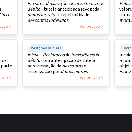
Inicial
de
declaração
de
inexistência
de
Petiç
s
débito
- tutela antecipada revogada -
valor
l
in
re
danos
morais
- irrepetibilidade -
cumul
descontos
indevidos
morai
contr
tição
Ver petição
Petições Iniciais
Inci
Inicial
-
Declaração
de
inexistência
de
Incide
ano
débito
com antecipação de tutela
moral
 parte
para cessação de
descontos
e
objet
indenização por
danos
morais
indev
tição
Ver petição