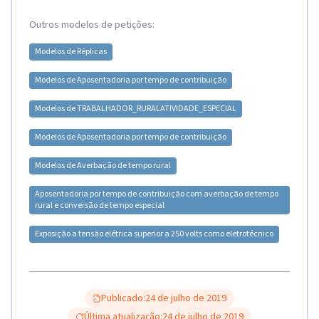
Outros modelos de petições:
Modelos de
Réplicas
Modelos de
Aposentadoria por tempo de contribuição
Modelos de
TRABALHADOR_RURAL
ATIVIDADE_ESPECIAL
Modelos de
Aposentadoria por tempo de contribuição
Modelos de
Averbação de tempo rural
Aposentadoria por tempo de contribuição com averbação de tempo
rural e conversão de tempo especial
Exposição a tensão elétrica superior a 250 volts como eletrotécnico
Publicado:
24 de julho de 2019
Última atualização:
24 de julho de 2019