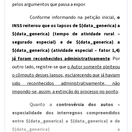
pelos argumentos que passa a expor.
Conforme informando na petição inicial,
o
INSS reiterou que os lapsos de
${data_generica}
a
${data_generica}
(tempo de atividade rural –
segurado especial) e de
${data_generica}
a
${data_generica}
(atividade especial – fator 1,4)
já foram reconhecidos administrativamente
. Por
outro lado, registre-se que
o Autor somente pleiteou
o cômputo desses lapsos, esclarecendo que já haviam
sido reconhecidos administrativamente, não
impondo-se, assim, a extinção do processo no ponto
.
Quanto a
controvérsia dos autos –
especialidade dos interregnos compreendidos
entre
${data_generica}
a
${data_generica}
e de
${data_generica}
a