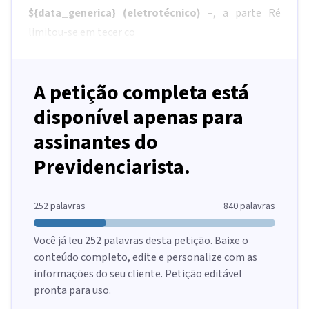
${data_generica}
(eletrotécnico)
–, a parte Ré
limitou-se em tecer co
A petição completa está
disponível apenas para
assinantes do
Previdenciarista.
252
palavras
840
palavras
Você já leu
252
palavras desta petição. Baixe o
conteúdo completo, edite e personalize com as
informações do seu cliente. Petição editável
pronta para uso.