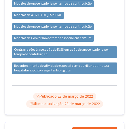
Modelos de
Aposentadoria por tempo de contribuição
Modelos de
ATIVIDADE_ESPECIAL
Modelos de
Aposentadoria por tempo de contribuição
Modelos de
Conversão de tempo especial em comum
Contrarrazões à apelação do INSS em ação de aposentadoria por
tempo de contribuição
Reconhecimento de atividade especial como auxiliar de limpeza
hospitalar exposto a agentes biológicos
Publicado:
23 de março de 2022
Última atualização:
23 de março de 2022