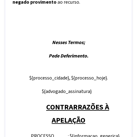
negado provimento
ao recurso.
Nesses Termos;
Pede Deferimento.
${processo_cidade}
,
${processo_hoje}
.
${advogado_assinatura}
CONTRARRAZÕES À
APELAÇÃO
PROCESSO :
${informacao_generica}