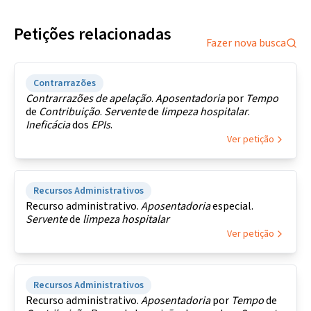
Petições relacionadas
Fazer nova busca
Contrarrazões
Contrarrazões
de
apelação
.
Aposentadoria
por
Tempo
de
Contribuição
.
Servente
de
limpeza
hospitalar
.
Ineficácia
dos
EPIs
.
Ver petição
Recursos Administrativos
Recurso administrativo.
Aposentadoria
especial.
Servente
de
limpeza
hospitalar
Ver petição
Recursos Administrativos
Recurso administrativo.
Aposentadoria
por
Tempo
de