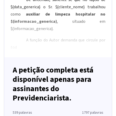
${data_generica}
o Sr.
${cliente_nome}
trabalhou
como
auxiliar de limpeza hospitalar no
${informacao_generica}
, situado em
${informacao_generica}
.
A função do Autor demanda que circule por
tod
A petição completa está
disponível apenas para
assinantes do
Previdenciarista.
539
palavras
1797
palavras