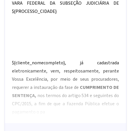
VARA FEDERAL DA SUBSEÇÃO JUDICIÁRIA DE
${PROCESSO_CIDADE}
${cliente_nomecompleto}
, já cadastrada
eletronicamente, vem, respeitosamente, perante
Vossa Excelência, por meio de seus procuradores,
requerer a instauração da fase de
CUMPRIMENTO DE
SENTENÇA
,
nos termos do artigo 534 e seguintes do
CPC/2015, a fim de que a Fazenda Pública efetue o
pagamento o pa