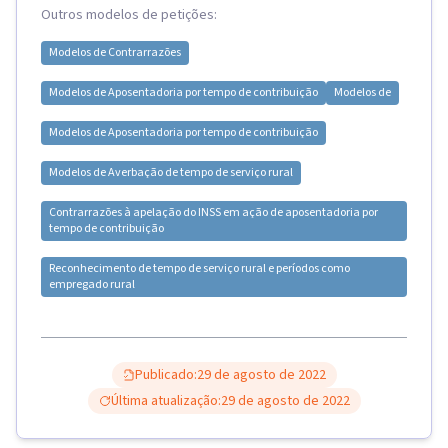
Outros modelos de petições:
Modelos de
Contrarrazões
Modelos de
Aposentadoria por tempo de contribuição
Modelos de
Modelos de
Aposentadoria por tempo de contribuição
Modelos de
Averbação de tempo de serviço rural
Contrarrazões à apelação do INSS em ação de aposentadoria por
tempo de contribuição
Reconhecimento de tempo de serviço rural e períodos como
empregado rural
Publicado:
29 de agosto de 2022
Última atualização:
29 de agosto de 2022