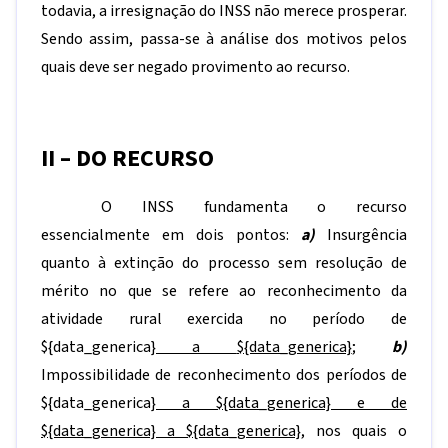
todavia, a irresignação do INSS não merece prosperar.
Sendo assim, passa-se à análise dos motivos pelos
quais deve ser negado provimento ao recurso.
II – DO RECURSO
O INSS fundamenta o recurso
essencialmente em dois pontos:
a)
Insurgência
quanto à extinção do processo sem resolução de
mérito no que se refere ao reconhecimento da
atividade rural exercida no período de
${data_generica}
a
${data_generica}
;
b)
Impossibilidade de reconhecimento dos períodos de
${data_generica}
a
${data_generica}
e de
${data_generica}
a
${data_generica}
, nos quais o