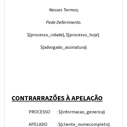
Nesses Termos;
Pede Deferimento.
${processo_cidade}
,
${processo_hoje}
.
${advogado_assinatura}
CONTRARRAZÕES À APELAÇÃO
PROCESSO :
${informacao_generica}
APELADO :
${cliente_nomecompleto}