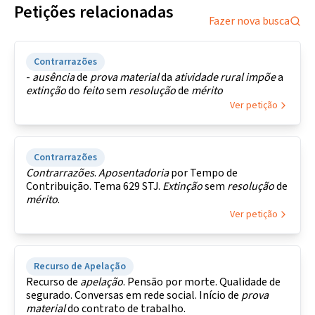
Petições relacionadas
Fazer nova busca
Contrarrazões
-
ausência
de
prova
material
da
atividade
rural
impõe
a
extinção
do
feito
sem
resolução
de
mérito
Ver petição
Contrarrazões
Contrarrazões
.
Aposentadoria
por Tempo de
Contribuição. Tema 629 STJ.
Extinção
sem
resolução
de
mérito
.
Ver petição
Recurso de Apelação
Recurso de
apelação
. Pensão por morte. Qualidade de
segurado. Conversas em rede social. Início de
prova
material
do contrato de trabalho.