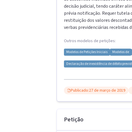
decisão judicial, tendo caráter a
prévia notificação. Requer tutela
restituição dos valores descontad
verbas previdenciárias recebidas d
Outros modelos de petições:
Modelos de
Petições Iniciais
Modelos de
Declaração de inexistência de débito previd
Publicado:
27 de março de 2019
Petição