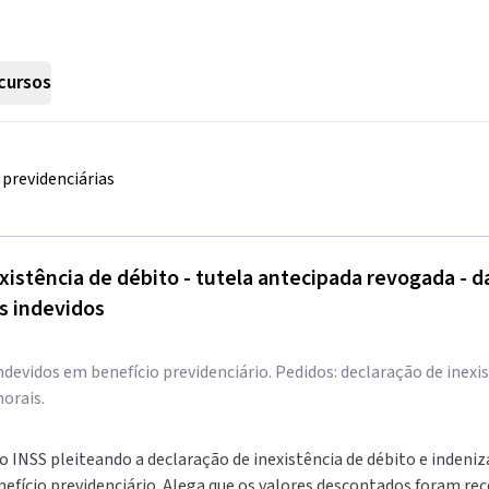
cursos
previdenciárias
existência de débito - tutela antecipada revogada - d
os indevidos
evidos em benefício previdenciário. Pedidos: declaração de inexis
orais.
 o INSS pleiteando a declaração de inexistência de débito e inden
efício previdenciário. Alega que os valores descontados foram rec