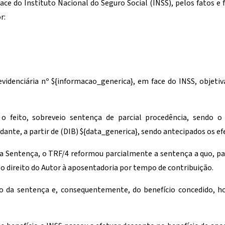
ace do Instituto Nacional do Seguro Social (INSS), pelos fatos e
r:
evidenciária nº
${informacao_generica}
, em face do INSS, objeti
 o feito, sobreveio sentença de parcial procedência, sendo 
ante, a partir de (DIB)
${data_generica}
, sendo antecipados os ef
a Sentença, o TRF/4 reformou parcialmente a sentença a quo, par
 o direito do Autor à aposentadoria por tempo de contribuição.
o da sentença e, consequentemente, do benefício concedido, h