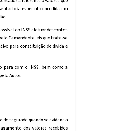
sentadoria referente a valores que
sentadoria especial concedida em
dão.
possível ao INSS efetuar descontos
 pelo Demandante, eis que trata-se
ivo para constituição de dívida e
bito para com o INSS, bem como a
pelo Autor.
É
cio do segurado quando se evidencia
 pagamento dos valores recebidos