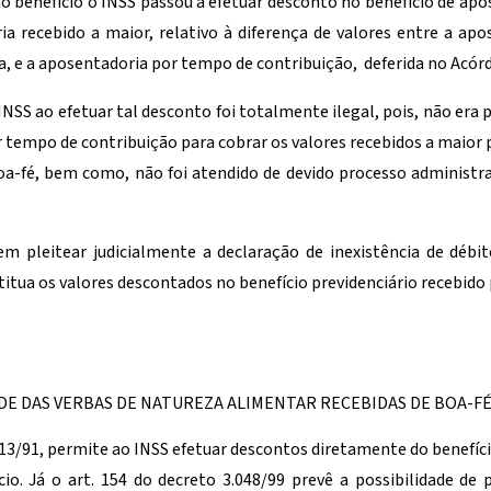
do benefício o INSS passou a efetuar desconto no benefício de apo
 recebido a maior, relativo à diferença de valores entre a apo
, e a aposentadoria por tempo de contribuição, deferida no Acór
INSS ao efetuar tal desconto foi totalmente ilegal, pois, não era 
 tempo de contribuição para cobrar os valores recebidos a maior
oa-fé, bem como, não foi atendido de devido processo administrat
em pleitear judicialmente a declaração de inexistência de dé
itua os valores descontados no benefício previdenciário recebido 
DADE DAS VERBAS DE NATUREZA ALIMENTAR RECEBIDAS DE BOA-F
8.213/91, permite ao INSS efetuar descontos diretamente do benefí
io. Já o art. 154 do decreto 3.048/99 prevê a possibilidade de