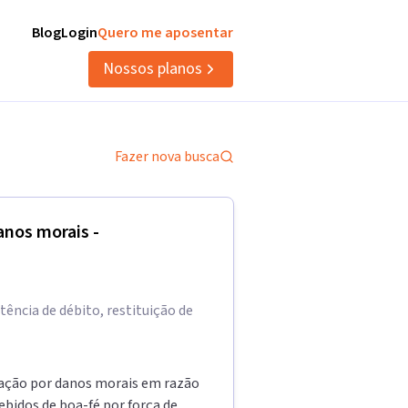
Blog
Login
Quero me aposentar
Nossos planos
Fazer nova busca
anos morais -
tência de débito, restituição de
ização por danos morais em razão
ebidos de boa-fé por força de