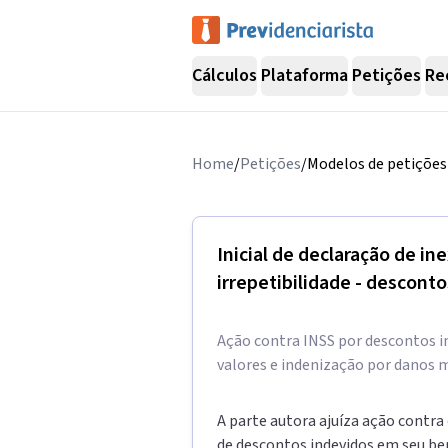
Cálculos
Plataforma
Petições
Re
Home
/
Petições
/
Modelos de petições 
Inicial de declaração de in
irrepetibilidade - descont
Ação contra INSS por descontos ind
valores e indenização por danos m
A parte autora ajuíza ação contra
de descontos indevidos em seu ben