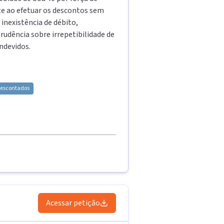
nte ao efetuar os descontos sem
inexistência de débito,
udência sobre irrepetibilidade de
ndevidos.
 descontados
Acessar petição