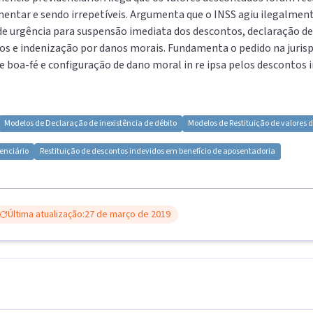
limentar e sendo irrepetíveis. Argumenta que o INSS agiu ilegalme
 de urgência para suspensão imediata dos descontos, declaração de 
os e indenização por danos morais. Fundamenta o pedido na jurispr
e boa-fé e configuração de dano moral in re ipsa pelos descontos i
Modelos de
Declaração de inexistência de débito
Modelos de
Restituição de valores
enciário
Restituição de descontos indevidos em benefício de aposentadoria
Última atualização:
27 de março de 2019