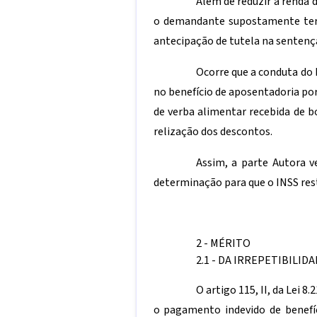
Além de reduzir a renda 
o demandante supostamente teria
antecipação de tutela na sentença
Ocorre que a conduta do 
no benefício de aposentadoria por
de verba alimentar recebida de b
relização dos descontos.
Assim, a parte Autora v
determinação para que o INSS rest
2 - MÉRITO
2.1 - DA IRREPETIBILI
O artigo 115, II, da Lei 
o pagamento indevido de benefíc