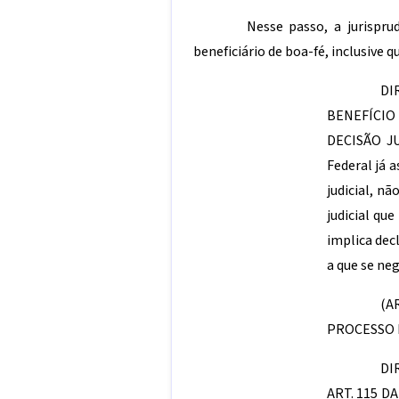
Nesse passo, a jurispru
beneficiário de boa-fé, inclusive
DI
BENEFÍCIO
DECISÃO JU
Federal já 
judicial, n
judicial qu
implica dec
a que se ne
(A
PROCESSO E
DI
ART. 115 D