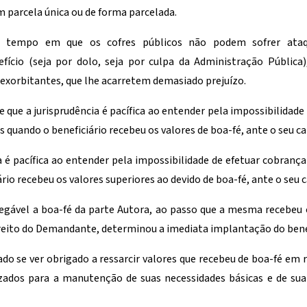
parcela única ou de forma parcelada.
 tempo em que os cofres públicos não podem sofrer ataq
ício (seja por dolo, seja por culpa da Administração Públic
exorbitantes, que lhe acarretem demasiado prejuízo.
e que a jurisprudência é pacífica ao entender pela impossibilidad
s quando o beneficiário recebeu os valores de boa-fé, ante o seu ca
a é pacífica ao entender pela impossibilidade de efetuar cobranç
rio recebeu os valores superiores ao devido de boa-fé, ante o seu 
inegável a boa-fé da parte Autora, ao passo que a mesma recebeu
direito do Demandante, determinou a imediata implantação do bene
do se ver obrigado a ressarcir valores que recebeu de boa-fé em 
zados para a manutenção de suas necessidades básicas e de sua 