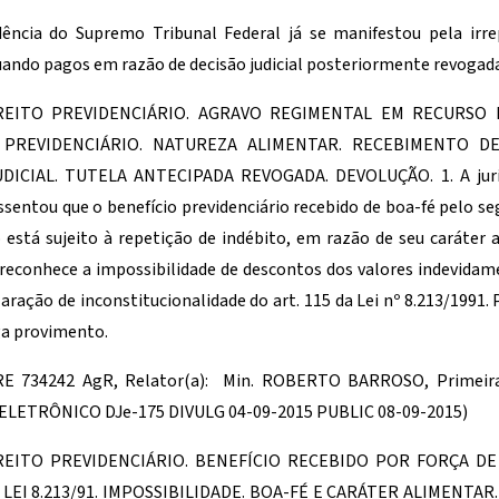
dência do Supremo Tribunal Federal já se manifestou pela irre
 quando pagos em razão de decisão judicial posteriormente revogada
REITO PREVIDENCIÁRIO. AGRAVO REGIMENTAL EM RECURSO
 PREVIDENCIÁRIO. NATUREZA ALIMENTAR. RECEBIMENTO D
DICIAL. TUTELA ANTECIPADA REVOGADA. DEVOLUÇÃO. 1. A juri
assentou que o benefício previdenciário recebido de boa-fé pelo s
ão está sujeito à repetição de indébito, em razão de seu caráter 
e reconhece a impossibilidade de descontos dos valores indevida
laração de inconstitucionalidade do art. 115 da Lei nº 8.213/1991.
ga provimento.
RE 734242 AgR, Relator(a): Min. ROBERTO BARROSO, Primeira
LETRÔNICO DJe-175 DIVULG 04-09-2015 PUBLIC 08-09-2015)
REITO PREVIDENCIÁRIO. BENEFÍCIO RECEBIDO POR FORÇA DE 
A LEI 8.213/91. IMPOSSIBILIDADE. BOA-FÉ E CARÁTER ALIMENTA