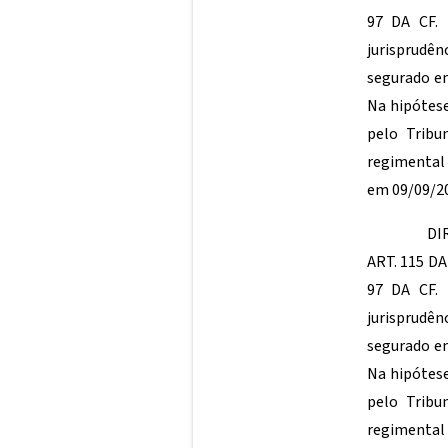
97 DA CF.
jurisprudên
segurado em
Na hipótese
pelo Tribu
regimental 
em 09/09/2
DI
ART. 115 D
97 DA CF.
jurisprudên
segurado em
Na hipótese
pelo Tribu
regimental 