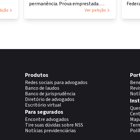
permanência. Prova emprestada.
Feder
Eletricidade
após 1997.
tição
Ver petição
Produtos
Por
Redes sociais para advogados
Bene
Banco de laudos
Revi
Banco de jurisprudência
Notí
Diretório de advogados
Inst
Escritório virtual
Que
Para segurados
Cent
Encontre advogados
Map
Tire suas dúvidas sobre NSS
Term
Notícias previdenciárias
Polí