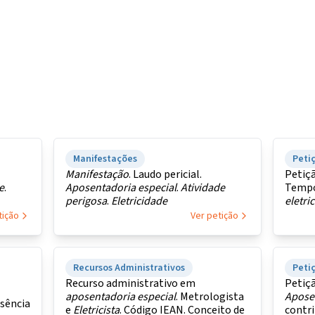
Manifestações
Petiç
Manifestação
. Laudo pericial.
Petiçã
e
.
Aposentadoria
especial
.
Atividade
Tempo
perigosa
.
Eletricidade
eletric
tição
Ver petição
Recursos Administrativos
Petiç
Recurso administrativo em
Petiçã
aposentadoria
especial
. Metrologista
Apose
usência
e
Eletricista
. Código IEAN. Conceito de
contr