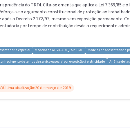
risprudência do TRF4. Cita-se ementa que aplica a Lei 7.369/85 e o
Reforça-se o argumento constitucional de proteção ao trabalhador
 após o Decreto 2.172/97, mesmo sem exposição permanente. Conc
entadoria por tempo de contribuição desde o requerimento admin
osentadoria especial
Modelos de
ATIVIDADE_ESPECIAL
Modelos de
Aposentadoria po
onhecimento de tempo de serviço especial por exposição à eletricidade
Análise de la
Última atualização:
20 de março de 2019