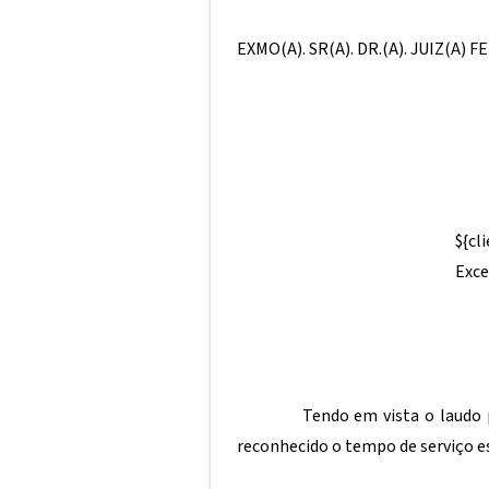
EXMO(A). SR(A). DR.(A). JUIZ(A
${cl
Exce
Tendo em vista o laudo p
reconhecido o tempo de serviço es