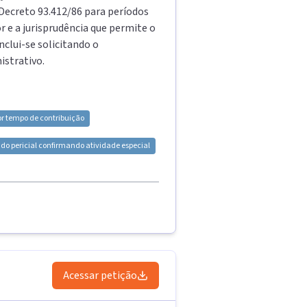
 Decreto 93.412/86 para períodos
 e a jurisprudência que permite o
lui-se solicitando o
istrativo.
r tempo de contribuição
udo pericial confirmando atividade especial
Acessar petição