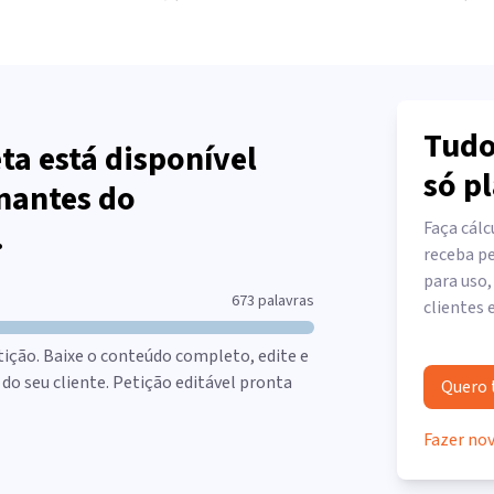
Tudo
ta está disponível
só p
nantes do
.
Faça cálc
receba pe
para uso,
673
palavras
clientes 
tição. Baixe o conteúdo completo, edite e
o seu cliente. Petição editável pronta
Quero 
Fazer no