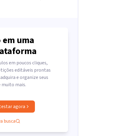
 em uma
lataforma
ulos em poucos cliques,
tições editáveis prontas
 adquira e organize seus
e muito mais.
testar agora
va busca