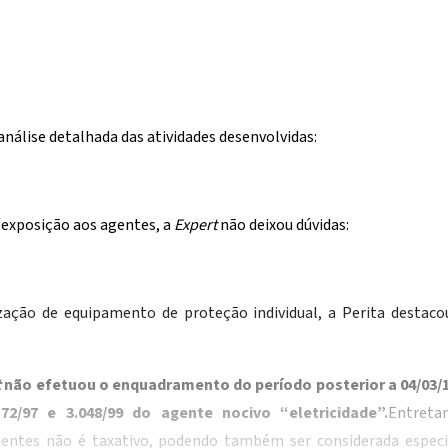
 análise detalhada das atividades desenvolvidas:
exposição aos agentes, a
Expert
não deixou dúvidas:
zação de equipamento de proteção individual, a Perita destaco
t
não efetuou o enquadramento do período posterior a 04/03/
72/97 e 3.048/99 do agente nocivo “eletricidade”.
Entreta
gentes não é taxativo, podendo também ser considerada espec