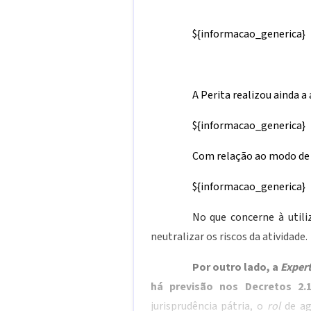
${informacao_generica}
A Perita realizou ainda a
${informacao_generica}
Com relação ao modo de 
${informacao_generica}
No que concerne à utili
neutralizar os riscos da atividade.
Por outro lado, a
Exper
há previsão nos Decretos 2.1
jurisprudência pátria, o
rol
de a