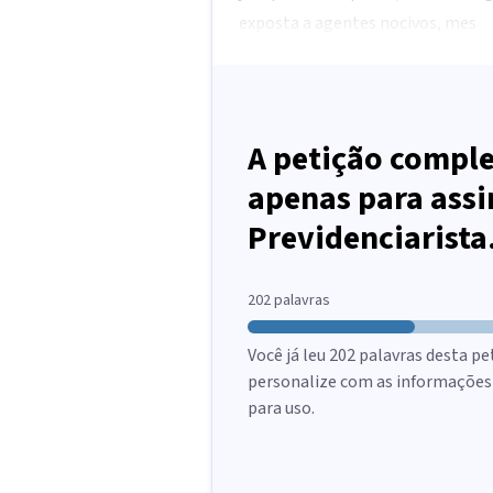
exposta a agentes nocivos, mes
A petição comple
apenas para assi
Previdenciarista
202
palavras
Você já leu
202
palavras desta pe
personalize com as informações d
para uso.