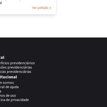
al
Ver petição
tal
fícios previdenciários
sões previdenciárias
cias previdenciárias
itucional
m somos
ral de ajuda
a
os de uso
tica de privacidade