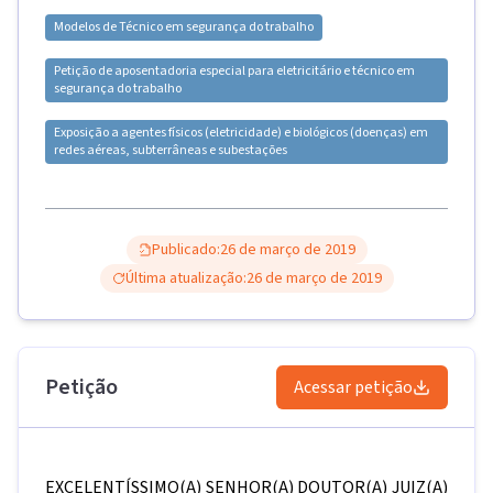
Modelos de
Técnico em segurança do trabalho
Petição de aposentadoria especial para eletricitário e técnico em
segurança do trabalho
Exposição a agentes físicos (eletricidade) e biológicos (doenças) em
redes aéreas, subterrâneas e subestações
Publicado:
26 de março de 2019
Última atualização:
26 de março de 2019
Petição
Acessar petição
EXCELENTÍSSIMO(A) SENHOR(A) DOUTOR(A) JUIZ(A)